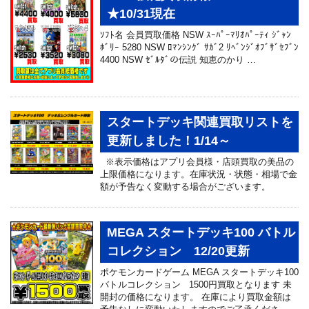
★10/31現在
ｿﾌﾄ名 会員買取価格 NSW ｽｰﾊﾟｰﾏﾘｵﾊﾟｰﾃｨ ｼﾞｬﾝ
ﾎﾞﾘｰ 5280 NSW ﾛﾏﾝｼﾝｸﾞ ｻｶﾞ2 ﾘﾍﾞﾝｼﾞｵﾌﾞｻﾞｾﾌﾞﾝ
4400 NSW ｾﾞﾙﾀﾞの伝説 知恵のかり …
スタートデッキ関連買取リストを
更新しました！1/14～
※表示価格はアプリ会員様・店頭買取の美品の
上限価格になります。在庫状況・状態・相場で金
額が予告なく変動する場合がございます。
MEGA スタートデッキ100 バトル
コレクション 12/20更新
ポケモンカードゲーム MEGA スタートデッキ100
バトルコレクション 1500円買取となります 未
開封の価格になります。 在庫により買取金額は