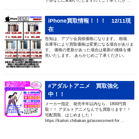
予告なしに変動いたしますのでご了承くださ …
iPhone買取情報！！！ 12/11現
在
告知は、アプリ会員様価格になります。 相場、
在庫等により買取価格は変更になる場合がありま
す。 価格の更新があった場合は最新の価格を優
先いたします。 あらかじめご了承ください。
#アダルトアニメ 買取強化
中！！
メーカー指定、発売半年以内なら、1800円買
取！！ アダルトアニメなんでも買取ります！！
宅配買取、はじめました！
https://kaitori.chibakan.jp/assessment-for …