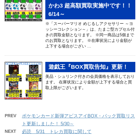
かわ3 超高額買取実施中です！！
6/14～
※「スーパーマリオ めじるしアクセサリー ～ヨ
ッシーコレクション～」は、たまご型カプセル付
きの買取金額となります。 ※同一商品は5個まで
のお買取となります。 ※在庫状況により金額が
上下する場合がござい …
遊戯王『BOX買取告知』更新！
美品・シュリンク付きの会員価格を表示しており
ます。 在庫状況により金額が上下する場合と買
取上限がございます。
PREV
ポケモンカード新弾アビスアイBOX・パック買取リス
ト更新しました！ 5/30～
NEXT
必読 5/31 トレカ買取に関して