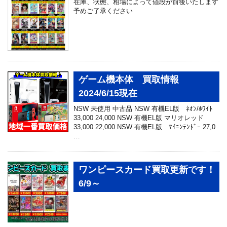
在庫、状態、相場によって値段が前後いたします
予めご了承ください
ゲーム機本体 買取情報
2024/6/15現在
NSW 未使用 中古品 NSW 有機EL版 ﾈｵﾝ/ﾎﾜｲﾄ
33,000 24,000 NSW 有機EL版 マリオレッド
33,000 22,000 NSW 有機EL版 ﾏｲﾆﾝﾃﾝﾄﾞｰ 27,0
…
ワンピースカード買取更新です！
6/9～