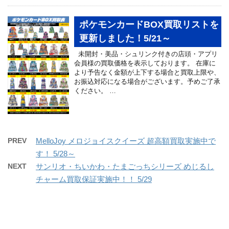
ポケモンカードBOX買取リストを
更新しました！5/21～
未開封・美品・シュリンク付きの店頭・アプリ
会員様の買取価格を表示しております。 在庫に
より予告なく金額が上下する場合と買取上限や、
お振込対応になる場合がございます。予めご了承
ください。 …
PREV
MelloJoy メロジョイスクイーズ 超高額買取実施中で
す！ 5/28～
NEXT
サンリオ・ちいかわ・たまごっちシリーズ めじるし
チャーム買取保証実施中！！ 5/29