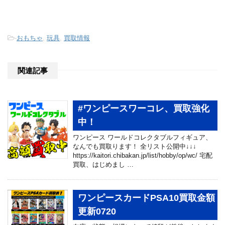
-
おもちゃ
,
玩具
,
買取情報
関連記事
#ワンピースワーコレ、買取強化
中！
ワンピース ワールドコレクタブルフィギュア、
なんでも買取ります！ 全リスト公開中↓↓↓
https://kaitori.chibakan.jp/list/hobby/op/wc/ 宅配
買取、はじめまし …
ワンピースカードPSA10買取金額
更新0720