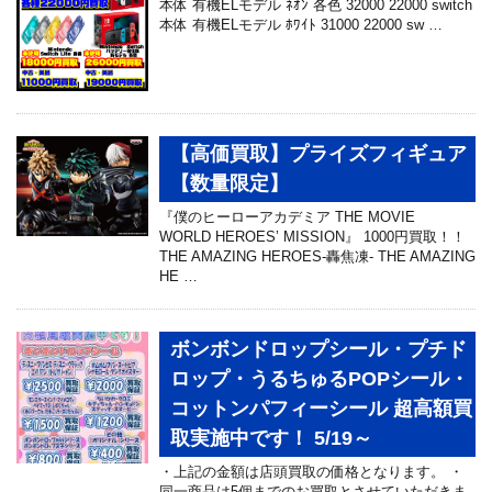
本体 有機ELモデル ﾈｵﾝ 各色 32000 22000 switch
本体 有機ELモデル ﾎﾜｲﾄ 31000 22000 sw …
【高価買取】プライズフィギュア
【数量限定】
『僕のヒーローアカデミア THE MOVIE
WORLD HEROES’ MISSION』 1000円買取！！
THE AMAZING HEROES-轟焦凍- THE AMAZING
HE …
ボンボンドロップシール・プチド
ロップ・うるちゅるPOPシール・
コットンパフィーシール 超高額買
取実施中です！ 5/19～
・上記の金額は店頭買取の価格となります。 ・
同一商品は5個までのお買取とさせていただきま