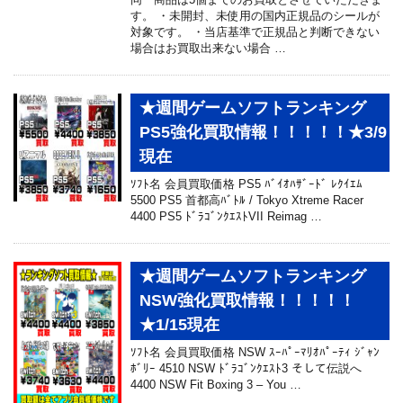
す。 ・未開封、未使用の国内正規品のシールが
対象です。 ・当店基準で正規品と判断できない
場合はお買取出来ない場合 …
★週間ゲームソフトランキング
PS5強化買取情報！！！！！★3/9
現在
ｿﾌﾄ名 会員買取価格 PS5 ﾊﾞｲｵﾊｻﾞｰﾄﾞ ﾚｸｲｴﾑ
5500 PS5 首都高ﾊﾞﾄﾙ / Tokyo Xtreme Racer
4400 PS5 ﾄﾞﾗｺﾞﾝｸｴｽﾄVII Reimag …
★週間ゲームソフトランキング
NSW強化買取情報！！！！！
★1/15現在
ｿﾌﾄ名 会員買取価格 NSW ｽｰﾊﾟｰﾏﾘｵﾊﾟｰﾃｨ ｼﾞｬﾝ
ﾎﾞﾘｰ 4510 NSW ﾄﾞﾗｺﾞﾝｸｴｽﾄ3 そして伝説へ
4400 NSW Fit Boxing 3 – You …