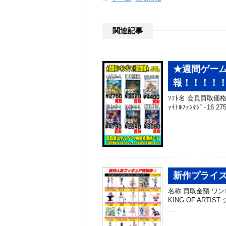
関連記事
★週間ゲーム
報！！！！！
ｿﾌﾄ名 会員買取価格 PS
ｧｲﾅﾙﾌｧﾝﾀｼﾞｰ16 27
新作プライズ
名称 買取金額 ワン
KING OF ARTIS
…