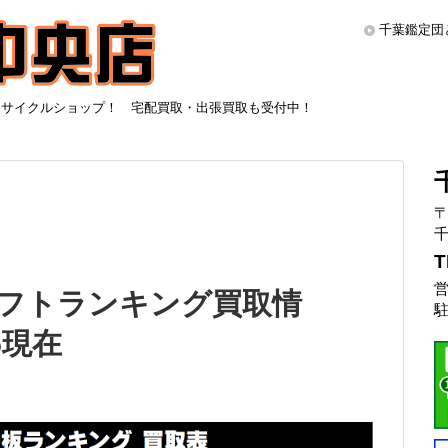
千葉鑑定団
リサイクルショップ！ 宅配買取・出張買取も受付中！
〒
千
T
営
ソフトランキング買取情
駐
5現在