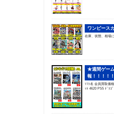
ワンピースカ
在庫、状態、相場に
★週間ゲーム
報！！！！！
ｿﾌﾄ名 会員買取価格 PS5
ｯﾄ 4620 PS5 ﾄﾞ