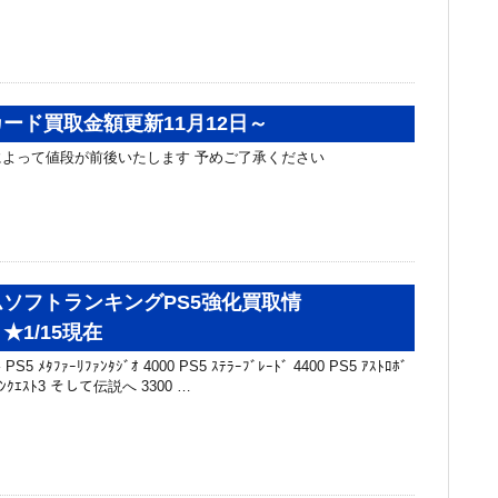
ード買取金額更新11月12日～
よって値段が前後いたします 予めご了承ください
ソフトランキングPS5強化買取情
★1/15現在
 ﾒﾀﾌｧｰﾘﾌｧﾝﾀｼﾞｵ 4000 PS5 ｽﾃﾗｰﾌﾞﾚｰﾄﾞ 4400 PS5 ｱｽﾄﾛﾎﾞ
ﾗｺﾞﾝｸｴｽﾄ3 そして伝説へ 3300 …