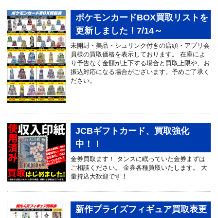
ポケモンカードBOX買取リストを
更新しました！7/14～
未開封・美品・シュリンク付きの店頭・アプリ会
員様の買取価格を表示しております。 在庫によ
り予告なく金額が上下する場合と買取上限や、お
振込対応になる場合がございます。予めご了承く
ださい。
JCBギフトカード、買取強化
中！！
金券買取ます！ タンスに眠っていた金券まずは
ご相談ください。 金券各種買取いたします。 大
量持込大歓迎です！
新作プライズフィギュア買取表更