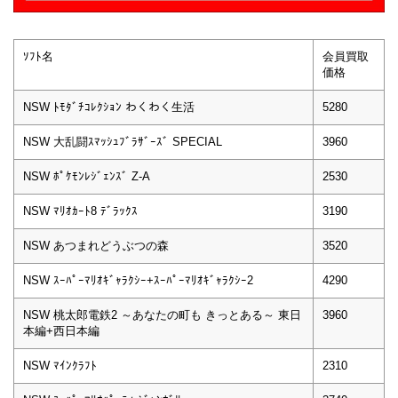
ｿﾌﾄ名
会員買取
価格
NSW ﾄﾓﾀﾞﾁｺﾚｸｼｮﾝ わくわく生活
5280
NSW 大乱闘ｽﾏｯｼｭﾌﾞﾗｻﾞｰｽﾞ SPECIAL
3960
NSW ﾎﾟｹﾓﾝﾚｼﾞｪﾝｽﾞ Z-A
2530
NSW ﾏﾘｵｶｰﾄ8 ﾃﾞﾗｯｸｽ
3190
NSW あつまれどうぶつの森
3520
NSW ｽｰﾊﾟｰﾏﾘｵｷﾞｬﾗｸｼｰ+ｽｰﾊﾟｰﾏﾘｵｷﾞｬﾗｸｼｰ2
4290
NSW 桃太郎電鉄2 ～あなたの町も きっとある～ 東日
3960
本編+西日本編
NSW ﾏｲﾝｸﾗﾌﾄ
2310