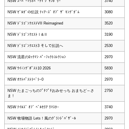
NSW ｽｰﾊﾟｰﾏﾘｵﾊﾟｰﾃｨ ｼﾞｬﾝﾎﾞﾘｰ
3740
NSW ｾﾞﾙﾀﾞの伝説 ﾃｨｱｰｽﾞ ｵﾌﾞ ｻﾞ ｷﾝｸﾞﾀﾞﾑ
3080
NSW ﾄﾞﾗｺﾞﾝｸｴｽﾄVII Reimagined
3520
NSW ﾄﾞﾗｺﾞﾝｸｴｽﾄⅠ&Ⅱ
3190
NSW ﾄﾞﾗｺﾞﾝｸｴｽﾄ3 そして伝説へ
2530
NSW 流星のﾛｯｸﾏﾝ ﾊﾟｰﾌｪｸﾄｺﾚｸｼｮﾝ
2970
NSW ｳｲﾆﾝｸﾞﾎﾟｽﾄ10 2026
5830
NSW ｵｸﾄﾊﾟｽﾄﾗﾍﾞﾗｰ0
2970
NSW たまごっちのﾌﾟﾁﾌﾟﾁおみせっち おまちど～さ
2750
ま！
NSW ﾃｲﾙｽﾞ ｵﾌﾞ ﾍﾞﾙｾﾘｱ ﾘﾏｽﾀｰ
3740
NSW 牧場物語 Lets！風のｸﾞﾗﾝﾄﾞﾊﾞｻﾞｰﾙ
2970