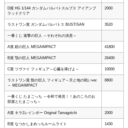
D賞 HG 1/144 ガンダムバルバトスルプス アイアンブ
2000
ラッドクリア
ラストワン賞 ガンダムバルバトス BUSTISAN
3520
一番くじ 進撃の巨人 ～それぞれの決意～
A賞 鎧の巨人 MEGAIMPACT
41800
B賞 顎の巨人 MEGAIMPACT
26400
C賞 リヴァイ フィギュア～心臓を捧げよ～
10000
ラストワン賞 獣の巨人 フィギュア～天と地の戦いver.
8800
～ MEGAIMPACT
一番くじ たまごっち ～令和で発見！！あのころのお
部屋とたまごっち～
A賞 キラ2レインボー Original Tamagotchi
2000
B賞 なつかしまめっちルームライト
1430