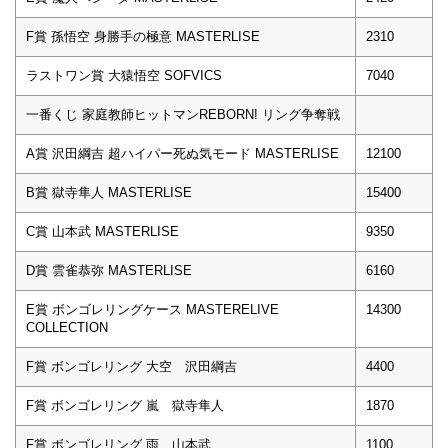
F賞 孫悟空 身勝手の極意 MASTERLISE
2310
ラストワン賞 大猿悟空 SOFVICS
7040
一番くじ 家庭教師ヒットマンREBORN! リング争奪戦
A賞 沢田綱吉 超ハイパー死ぬ気モード MASTERLISE
12100
B賞 獄寺隼人 MASTERLISE
15400
C賞 山本武 MASTERLISE
9350
D賞 雲雀恭弥 MASTERLISE
6160
E賞 ボンゴレリングケース MASTERELIVE
14300
COLLECTION
F賞 ボンゴレリング 大空 沢田綱吉
4400
F賞 ボンゴレリング 嵐 獄寺隼人
1870
F賞 ボンゴレリング 雨 山本武
1100