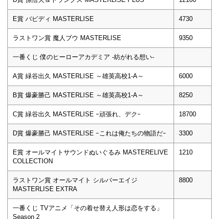
E賞 バビディ MASTERLISE
4730
ラストワン賞 魔人ブウ MASTERLISE
9350
一番くじ 僕のヒーローアカデミア -紡がれる想い-
A賞 緑谷出久 MASTERLISE ～雄英高校1-A～
6000
B賞 爆豪勝己 MASTERLISE ～雄英高校1-A～
8250
C賞 緑谷出久 MASTERLISE ｰ頑張れ、デクｰ
18700
D賞 爆豪勝己 MASTERLISE ｰこれは俺たちの物語だｰ
3300
E賞 オールマイトサウンドぬいぐるみ MASTERELIVE
1210
COLLECTION
ラストワン賞 オールマイト シルバーエイジ
8800
MASTERLISE EXTRA
一番くじ TVアニメ「その着せ替え人形は恋をする」
Season 2