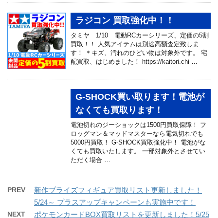
ラジコン 買取強化中！！
タミヤ 1/10 電動RCカーシリーズ、定価の5割
買取！！ 人気アイテムは別途高額査定致しま
す！ ＊キズ、汚れのひどい物は対象外です。 宅
配買取、はじめました！ https://kaitori.chi …
G-SHOCK買い取ります！電池が
なくても買取ります！
電池切れのジーショックは1500円買取保障！ フ
ロッグマン＆マッドマスターなら電気切れでも
5000円買取！ G-SHOCK買取強化中！ 電池がな
くても買取いたします。 一部対象外とさせてい
ただく場合 …
PREV
新作プライズフィギュア買取リスト更新しました！
5/24～ プラスアップキャンペーンも実施中です！
NEXT
ポケモンカードBOX買取リストを更新しました！5/25