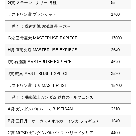
G賞 ステーショナリー 各種
55
ラストワン賞 ブランケット
1760
一番くじ 呪術廻戦 死滅回游 ～弐～
G賞 乙骨憂太 MASTERLISE EXPIECE
17600
H賞 髙羽史彦 MASTERLISE EXPIECE
2640
I賞 石流龍 MASTERLISE EXPIECE
4620
J賞 羂索 MASTERLISE EXPIECE
3520
ラストワン賞 リカ MASTERLISE
15400
一番くじ 機動戦士ガンダム 鉄血のオルフェンズ
A賞 ガンダムバルバトス BUSTISAN
2310
B賞 三日月・オーガス＆オルガ・イツカ フィギュア
1540
C賞 MGSD ガンダムバルバトス ソリッドクリア
4400