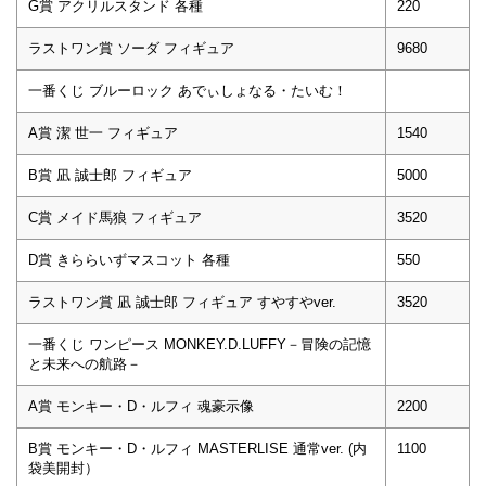
G賞 アクリルスタンド 各種
220
ラストワン賞 ソーダ フィギュア
9680
一番くじ ブルーロック あでぃしょなる・たいむ！
A賞 潔 世一 フィギュア
1540
B賞 凪 誠士郎 フィギュア
5000
C賞 メイド馬狼 フィギュア
3520
D賞 きららいずマスコット 各種
550
ラストワン賞 凪 誠士郎 フィギュア すやすやver.
3520
一番くじ ワンピース MONKEY.D.LUFFY－冒険の記憶
と未来への航路－
A賞 モンキー・D・ルフィ 魂豪示像
2200
B賞 モンキー・D・ルフィ MASTERLISE 通常ver. (内
1100
袋美開封）