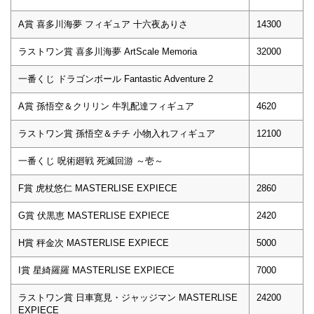
A賞 喜多川海夢 フィギュア 十六夜ありさ
14300
ラストワン賞 喜多川海夢 ArtScale Memoria
32000
一番くじ ドラゴンボール Fantastic Adventure 2
A賞 孫悟空＆クリリン 牛乳配達フィギュア
4620
ラストワン賞 孫悟空＆チチ 小物入れフィギュア
12100
一番くじ 呪術廻戦 死滅回游 ～壱～
F賞 虎杖悠仁 MASTERLISE EXPIECE
2860
G賞 伏黒恵 MASTERLISE EXPIECE
2420
H賞 秤金次 MASTERLISE EXPIECE
5000
I賞 星綺羅羅 MASTERLISE EXPIECE
7000
ラストワン賞 日車寛見・ジャッジマン MASTERLISE
24200
EXPIECE