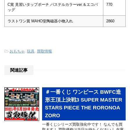
C賞 見習いタップポーチ パステルカラーver.＆エコバ
770
ッグ
ラストワン賞 MAHO堂陶磁器小物入れ
2860
-
おもちゃ
,
玩具
,
買取情報
関連記事
＃一番くじ ワンピース BWFC造
形王頂上決戦3 SUPER MASTER
STARS PIECE THE RORONOA
ZORO
一番くじシリーズ買取強化中です！ なんでも買
取ます！ 買取価格は当日お待ちください！ 在庫