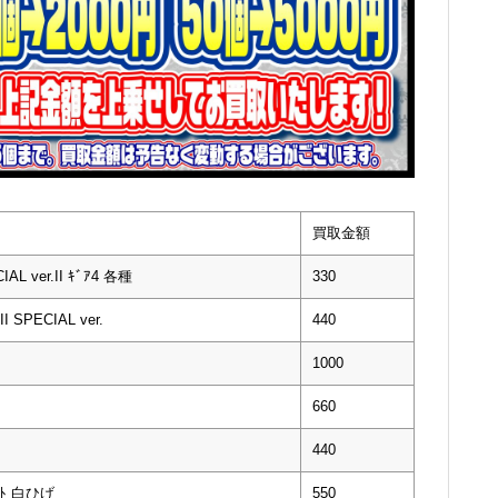
買取金額
L ver.II ｷﾞｱ4 各種
330
 SPECIAL ver.
440
1000
660
440
ﾞｰﾄ 白ひげ
550