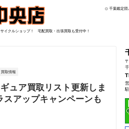
千葉鑑定団
リサイクルショップ！ 宅配買取・出張買取も受付中！
〒
千
買取情報
T
営
ィギュア買取リスト更新しま
駐
 プラスアップキャンペーンも