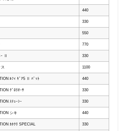
440
330
550
Ⅰ
770
ｰ Ⅱ
330
クス
1100
N ﾙﾌｨ ｷﾞｱ5 Ⅱ ﾊﾞｯﾄ
440
ON ｸﾞﾛﾘｵｰｻ
330
ON ｽﾃｭｰｼｰ
330
TION シキ
440
ON ｶﾀｸﾘ SPECIAL
330