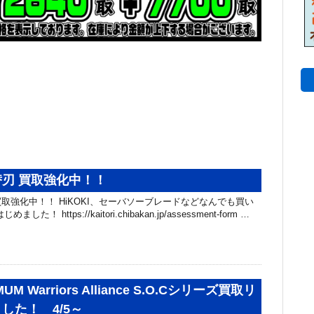
刃 買取強化中！！
取強化中！！ HiKOKI、セーバソーブレードなどなんでも買い
！ https://kaitori.chibakan.jp/assessment-form …
IMUM Warriors Alliance S.O.Cシリーズ買取リ
した！ 4/5～