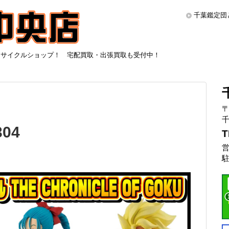
千葉鑑定団
リサイクルショップ！ 宅配買取・出張買取も受付中！
〒
千
04
T
営
駐