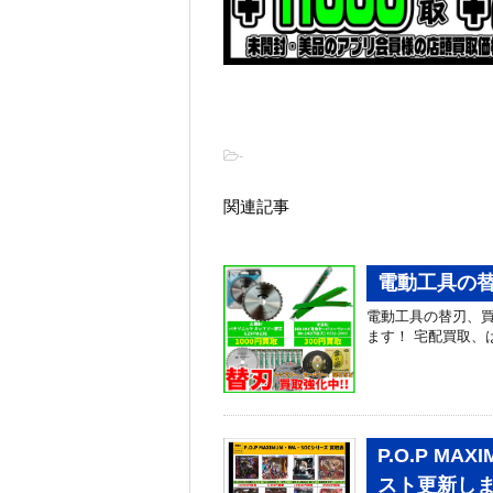
-
関連記事
電動工具の替
電動工具の替刃、買
ます！ 宅配買取、はじめました
P.O.P MAX
スト更新しま