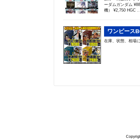
ーダムガンダム ¥8
機） ¥2,750 HGC 
ワンピースB
在庫、状態、相場に
Copyr