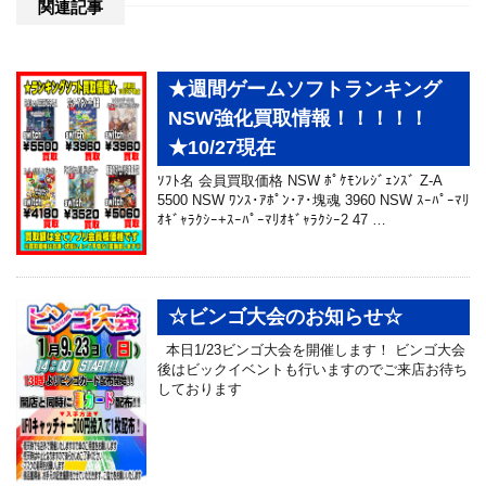
関連記事
★週間ゲームソフトランキング
NSW強化買取情報！！！！！
★10/27現在
ｿﾌﾄ名 会員買取価格 NSW ﾎﾟｹﾓﾝﾚｼﾞｪﾝｽﾞ Z-A
5500 NSW ﾜﾝｽ･ｱﾎﾟﾝ･ｱ･塊魂 3960 NSW ｽｰﾊﾟｰﾏﾘ
ｵｷﾞｬﾗｸｼｰ+ｽｰﾊﾟｰﾏﾘｵｷﾞｬﾗｸｼｰ2 47 …
☆ビンゴ大会のお知らせ☆
本日1/23ビンゴ大会を開催します！ ビンゴ大会
後はビックイベントも行いますのでご来店お待ち
しております