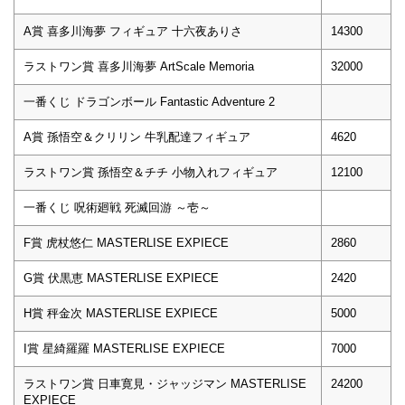
A賞 喜多川海夢 フィギュア 十六夜ありさ
14300
ラストワン賞 喜多川海夢 ArtScale Memoria
32000
一番くじ ドラゴンボール Fantastic Adventure 2
A賞 孫悟空＆クリリン 牛乳配達フィギュア
4620
ラストワン賞 孫悟空＆チチ 小物入れフィギュア
12100
一番くじ 呪術廻戦 死滅回游 ～壱～
F賞 虎杖悠仁 MASTERLISE EXPIECE
2860
G賞 伏黒恵 MASTERLISE EXPIECE
2420
H賞 秤金次 MASTERLISE EXPIECE
5000
I賞 星綺羅羅 MASTERLISE EXPIECE
7000
ラストワン賞 日車寛見・ジャッジマン MASTERLISE
24200
EXPIECE