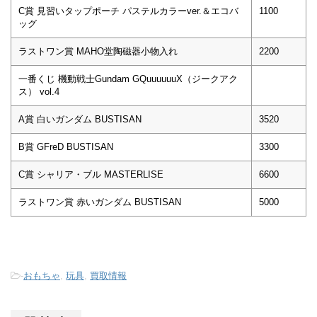
C賞 見習いタップポーチ パステルカラーver.＆エコバ
1100
ッグ
ラストワン賞 MAHO堂陶磁器小物入れ
2200
一番くじ 機動戦士Gundam GQuuuuuuX（ジークアク
ス） vol.4
A賞 白いガンダム BUSTISAN
3520
B賞 GFreD BUSTISAN
3300
C賞 シャリア・ブル MASTERLISE
6600
ラストワン賞 赤いガンダム BUSTISAN
5000
-
おもちゃ
,
玩具
,
買取情報