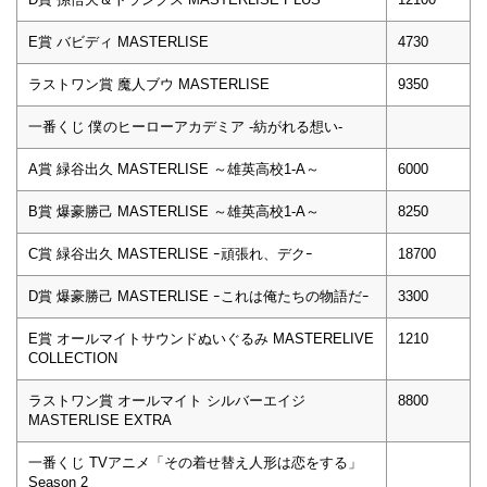
E賞 バビディ MASTERLISE
4730
ラストワン賞 魔人ブウ MASTERLISE
9350
一番くじ 僕のヒーローアカデミア -紡がれる想い-
A賞 緑谷出久 MASTERLISE ～雄英高校1-A～
6000
B賞 爆豪勝己 MASTERLISE ～雄英高校1-A～
8250
C賞 緑谷出久 MASTERLISE ｰ頑張れ、デクｰ
18700
D賞 爆豪勝己 MASTERLISE ｰこれは俺たちの物語だｰ
3300
E賞 オールマイトサウンドぬいぐるみ MASTERELIVE
1210
COLLECTION
ラストワン賞 オールマイト シルバーエイジ
8800
MASTERLISE EXTRA
一番くじ TVアニメ「その着せ替え人形は恋をする」
Season 2