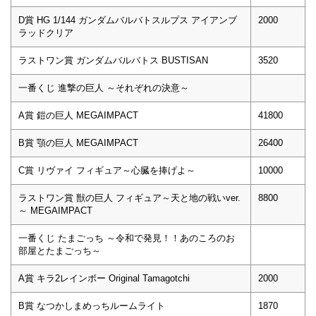
D賞 HG 1/144 ガンダムバルバトスルプス アイアンブ
2000
ラッドクリア
ラストワン賞 ガンダムバルバトス BUSTISAN
3520
一番くじ 進撃の巨人 ～それぞれの決意～
A賞 鎧の巨人 MEGAIMPACT
41800
B賞 顎の巨人 MEGAIMPACT
26400
C賞 リヴァイ フィギュア～心臓を捧げよ～
10000
ラストワン賞 獣の巨人 フィギュア～天と地の戦いver.
8800
～ MEGAIMPACT
一番くじ たまごっち ～令和で発見！！あのころのお
部屋とたまごっち～
A賞 キラ2レインボー Original Tamagotchi
2000
B賞 なつかしまめっちルームライト
1870