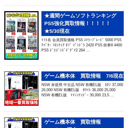
★週間ゲームソフトランキング
PS5強化買取情報！！！！！
★5/30現在
ｿﾌﾄ名 会員買取価格 PS5 ｽﾃﾗｰﾌﾞﾚｰﾄﾞ 5000 PS5
ｱﾊﾞﾀｰ ﾌﾛﾝﾃｨｱ ｵﾌﾞ ﾊﾟﾝﾄﾞﾗ 2420 PS5 鉄拳8 4400
PS5 ﾄﾞﾗｺﾞﾝｽﾞﾄﾞｸﾞﾏ2 264 …
ゲーム機本体 買取情報 7/6現在
NSW 未使用 中古品 NSW 有機EL版 ﾈｵﾝ 37,000
26,000 NSW 有機EL版 ﾎﾜｲﾄ 36,000 25,000
NSW 有機EL版 ﾏｲﾆﾝﾃﾝﾄﾞｰ 30,000 23,5 …
ゲーム機本体 買取情報