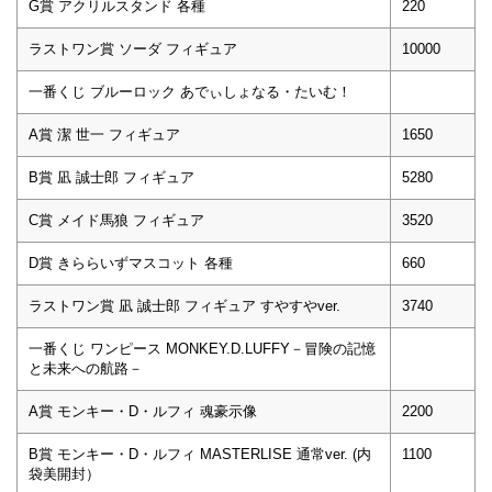
G賞 アクリルスタンド 各種
220
ラストワン賞 ソーダ フィギュア
10000
一番くじ ブルーロック あでぃしょなる・たいむ！
A賞 潔 世一 フィギュア
1650
B賞 凪 誠士郎 フィギュア
5280
C賞 メイド馬狼 フィギュア
3520
D賞 きららいずマスコット 各種
660
ラストワン賞 凪 誠士郎 フィギュア すやすやver.
3740
一番くじ ワンピース MONKEY.D.LUFFY－冒険の記憶
と未来への航路－
A賞 モンキー・D・ルフィ 魂豪示像
2200
B賞 モンキー・D・ルフィ MASTERLISE 通常ver. (内
1100
袋美開封）