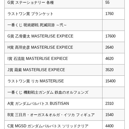
G賞 ステーショナリー 各種
55
ラストワン賞 ブランケット
1760
一番くじ 呪術廻戦 死滅回游 ～弐～
G賞 乙骨憂太 MASTERLISE EXPIECE
17600
H賞 髙羽史彦 MASTERLISE EXPIECE
2640
I賞 石流龍 MASTERLISE EXPIECE
4620
J賞 羂索 MASTERLISE EXPIECE
3520
ラストワン賞 リカ MASTERLISE
15400
一番くじ 機動戦士ガンダム 鉄血のオルフェンズ
A賞 ガンダムバルバトス BUSTISAN
2310
B賞 三日月・オーガス＆オルガ・イツカ フィギュア
1540
C賞 MGSD ガンダムバルバトス ソリッドクリア
4400