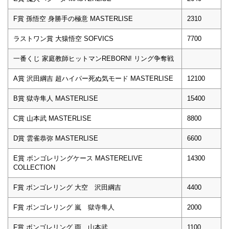
F賞 孫悟空 身勝手の極意 MASTERLISE
2310
ラストワン賞 大猿悟空 SOFVICS
7700
一番くじ 家庭教師ヒットマンREBORN! リング争奪戦
A賞 沢田綱吉 超ハイパー死ぬ気モード MASTERLISE
12100
B賞 獄寺隼人 MASTERLISE
15400
C賞 山本武 MASTERLISE
8800
D賞 雲雀恭弥 MASTERLISE
6600
E賞 ボンゴレリングケース MASTERELIVE
14300
COLLECTION
F賞 ボンゴレリング 大空 沢田綱吉
4400
F賞 ボンゴレリング 嵐 獄寺隼人
2000
F賞 ボンゴレリング 雨 山本武
1100