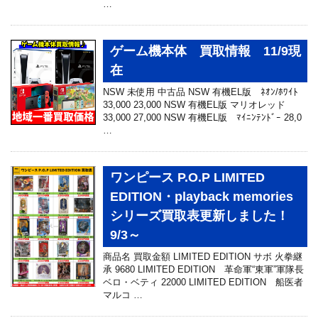
…
ゲーム機本体 買取情報 11/9現
在
NSW 未使用 中古品 NSW 有機EL版 ﾈｵﾝ/ﾎﾜｲﾄ
33,000 23,000 NSW 有機EL版 マリオレッド
33,000 27,000 NSW 有機EL版 ﾏｲﾆﾝﾃﾝﾄﾞｰ 28,0
…
ワンピース P.O.P LIMITED
EDITION・playback memories
シリーズ買取表更新しました！
9/3～
商品名 買取金額 LIMITED EDITION サボ 火拳継
承 9680 LIMITED EDITION 革命軍“東軍”軍隊長
ベロ・ベティ 22000 LIMITED EDITION 船医者
マルコ …