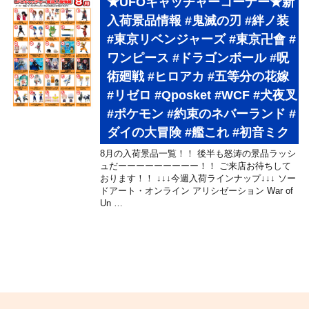
★UFOキャッチャーコーナー★新
入荷景品情報 #鬼滅の刃 #絆ノ装
#東京リベンジャーズ #東京卍會 #
ワンピース #ドラゴンボール #呪
術廻戦 #ヒロアカ #五等分の花嫁
#リゼロ #Qposket #WCF #犬夜叉
#ポケモン #約束のネバーランド #
ダイの大冒険 #艦これ #初音ミク
8月の入荷景品一覧！！ 後半も怒涛の景品ラッシ
ュだーーーーーーーーー！！ ご来店お待ちして
おります！！ ↓↓↓今週入荷ラインナップ↓↓↓ ソー
ドアート・オンライン アリシゼーション War of
Un …