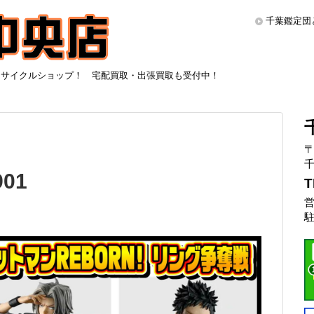
千葉鑑定団
リサイクルショップ！ 宅配買取・出張買取も受付中！
〒
千
01
T
営
駐