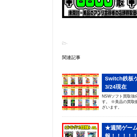
-
関連記事
Switch
3/24現在
NSWソフト買取強
す。 ※美品の買取
ざいます。
★週間ゲーム
報！！！！！