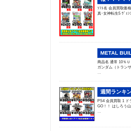
ｿﾌﾄ名 会員買取価格 NS
真･女神転生5 ｳﾞｪﾝ
METAL B
商品名 通常 10％Ｕ
ガンダム（トランザムライ
…
週間ランキング
PS4 会員買取 1 
GO！！ はしろう山手線
…