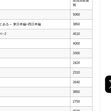
会員買取価
格
5060
っとある～ 東日本編+西日本編
3850
ｸｼｰ2
4510
4000
3300
2420
2310
2640
3850
2750