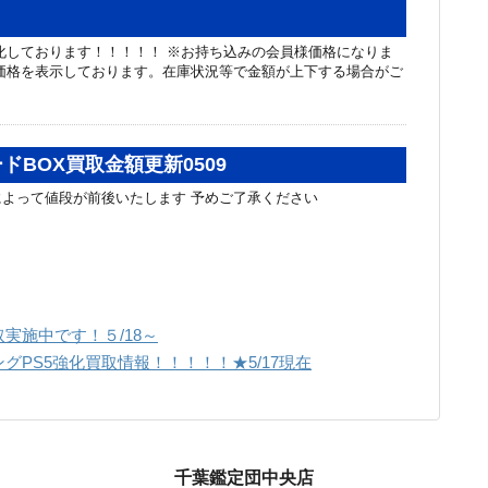
化しております！！！！！ ※お持ち込みの会員様価格になりま
価格を表示しております。在庫状況等で金額が上下する場合がご
ドBOX買取金額更新0509
によって値段が前後いたします 予めご了承ください
実施中です！５/18～
グPS5強化買取情報！！！！！★5/17現在
千葉鑑定団中央店