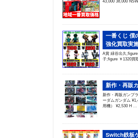
43,000 38,000 N
一番くじ 僕の
強化買取実
A賞 緑谷出久;figur
子;figure ￥1320
新作・再販ガ
新作・再販ガンプラ買
ーダムガンダム ¥1
用機） ¥2,530 H …
Switch