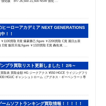
SW 強化版 ﾈｵﾝ 26,500 21,500 NSW 強化 …
ヒーローアカデミア NEXT GENERATIONS
施中！！
e ￥1100買取 B賞 爆豪勝己;figure ￥2200買取 C賞 麗日お茶
買取 D賞 飯田天哉;figure ￥1320買取 E賞 轟焦凍; …
ンプラ買取リスト更新しました！ 2/6～
取表 買取金額 HG ジークアクス ¥550 HGCE ライジングフリ
,430 HGUC ギャンシュトローム（アグネス・ギーベンラート専
鉄板ゲームソフトランキング買取情報！！！！！