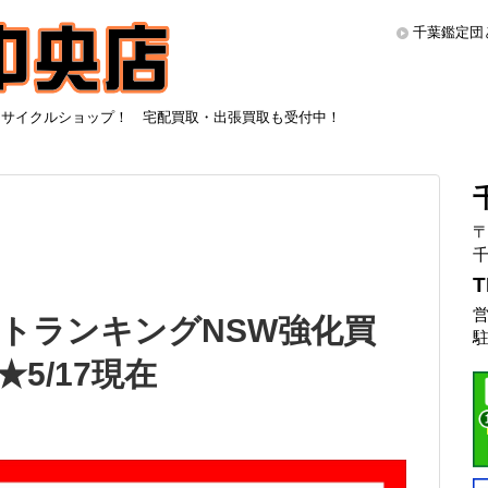
千葉鑑定団
リサイクルショップ！ 宅配買取・出張買取も受付中！
〒
千
T
営
トランキングNSW強化買
駐
5/17現在