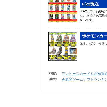
6/22現在
NSWソフト買取強
す。 ※美品の買取
ざいます。
ポケモンカー
在庫、状態、相場
PREV
ワンピースカードも高額買取
NEXT
★週間ゲームソフトランキン