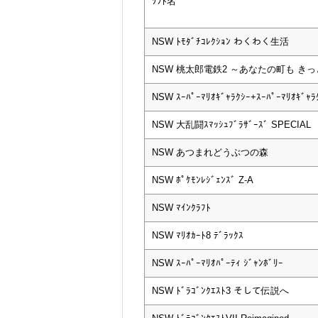
ｿﾌﾄ名
NSW ﾄﾓﾀﾞﾁｺﾚｸｼｮﾝ わくわく生活
NSW 桃太郎電鉄2 ～あなたの町も き
NSW ｽｰﾊﾟｰﾏﾘｵｷﾞｬﾗｸｼｰ+ｽｰﾊﾟｰﾏﾘｵｷﾞｬﾗ
NSW 大乱闘ｽﾏｯｼｭﾌﾞﾗｻﾞｰｽﾞ SPECIAL
NSW あつまれどうぶつの森
NSW ﾎﾟｹﾓﾝﾚｼﾞｪﾝｽﾞ Z-A
NSW ﾏｲﾝｸﾗﾌﾄ
NSW ﾏﾘｵｶｰﾄ8 ﾃﾞﾗｯｸｽ
NSW ｽｰﾊﾟｰﾏﾘｵﾊﾟｰﾃｨ ｼﾞｬﾝﾎﾞﾘｰ
NSW ﾄﾞﾗｺﾞﾝｸｴｽﾄ3 そして伝説へ