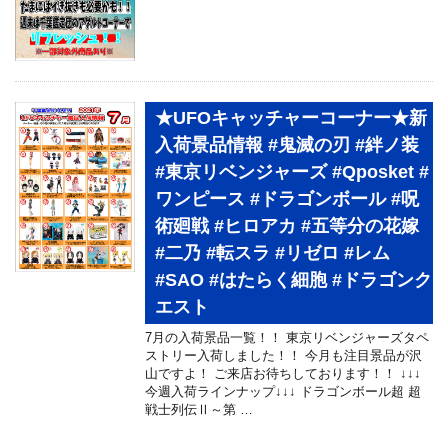
★UFOキャッチャーコーナー★新
入荷景品情報 #鬼滅の刃 #絆ノ装
#東京リベンジャーズ #Qposket #
ワンピース #ドラゴンボール #呪
術廻戦 #ヒロアカ #五等分の花嫁
#二乃 #転スラ #リゼロ #レム
#SAO #はたらく細胞 #ドラゴンク
エスト
7月の入荷景品一覧！！ 東京リベンジャーズタペ
ストリー入荷しました！！ 今月も注目景品が沢
山ですよ！ ご来店お待ちしております！！ ↓↓↓
今週入荷ラインナップ↓↓↓ ドラゴンボール超 超
戦士列伝Ⅱ～第 …