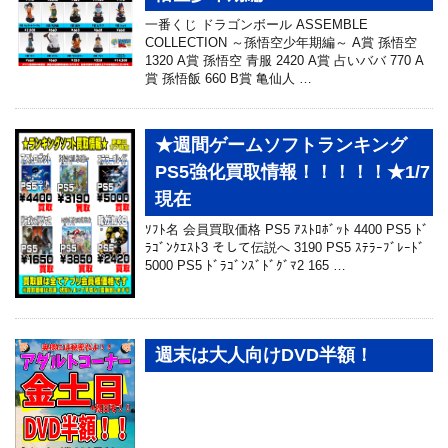
一番くじ ドラゴンボール ASSEMBLE
COLLECTION ～孫悟空少年期編～ A賞 孫悟空
1320 A賞 孫悟空 青服 2420 A賞 占いババ 770 A
賞 孫悟飯 660 B賞 亀仙人 …
★週間ゲームソフトランキング
PS5強化買取情報！！！！！★1/7
現在
ｿﾌﾄ名 会員買取価格 PS5 ｱｽﾄﾛﾎﾞｯﾄ 4400 PS5 ﾄﾞ
ﾗｺﾞﾝｸｴｽﾄ3 そして伝説へ 3190 PS5 ｽﾃﾗｰﾌﾞﾚｰﾄﾞ
5000 PS5 ﾄﾞﾗｺﾞﾝｽﾞﾄﾞｸﾞﾏ2 165 …
週末は大人向けDVD半額！