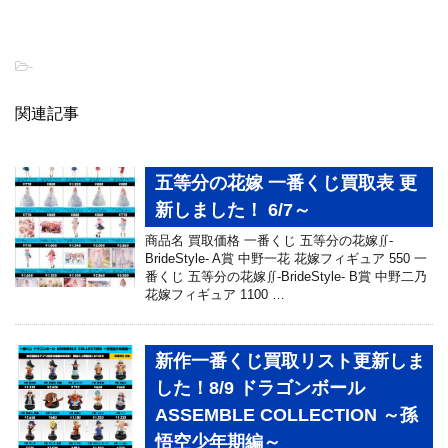
-
関連記事
五等分の花嫁 一番くじ買取表 更
新しました！ 6/7～
商品名 買取価格 一番くじ 五等分の花嫁∬-
BrideStyle- A賞 中野一花 花嫁フィギュア 550 一
番くじ 五等分の花嫁∬-BrideStyle- B賞 中野二乃
花嫁フィギュア 1100 …
新作一番くじ買取リスト更新しま
した！8/9 ドラゴンボール
ASSEMBLE COLLECTION ～孫
悟空少年期編～