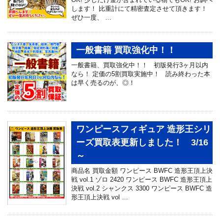
します！ 比重計にて精密査定させて頂きます！
ぜひ一度、 …
一般書籍 買取強化中！！
一般書籍、買取強化中！！ 初版発行3ヶ月以内
なら！ 定価の5割買取実施中！ 読み終わった本
は早く売るのが、◎！
ワンピースフィギュア 造形王シリ
ーズ買取表更新しました！ 3/16
～
商品名 買取金額 ワンピース BWFC 造形王頂上決
戦 vol.1 ゾロ 2420 ワンピース BWFC 造形王頂上
決戦 vol.2 シャンクス 3300 ワンピース BWFC 造
形王頂上決戦 vol …