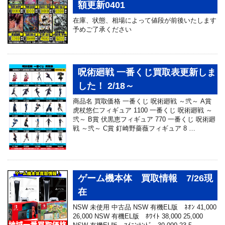
額更新0401
在庫、状態、相場によって値段が前後いたします
予めご了承ください
呪術廻戦 一番くじ買取表更新しま
した！ 2/18～
商品名 買取価格 一番くじ 呪術廻戦 ～弐～ A賞
虎杖悠仁フィギュア 1100 一番くじ 呪術廻戦 ～
弐～ B賞 伏黒恵フィギュア 770 一番くじ 呪術廻
戦 ～弐～ C賞 釘崎野薔薇フィギュア 8 …
ゲーム機本体 買取情報 7/26現
在
NSW 未使用 中古品 NSW 有機EL版 ﾈｵﾝ 41,000
26,000 NSW 有機EL版 ﾎﾜｲﾄ 38,000 25,000