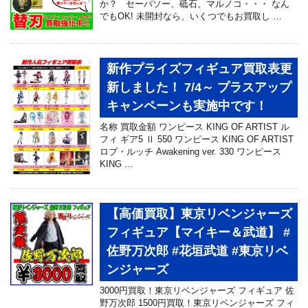
か？ セーバソー、砥石、マルノコ・・・ なん
でもOK! 未開封なら、いくつでもお買取し …
新作プライズフィギュア買取表更
新しました！ 7/4～ プラスアップ
キャンペーンも実施中です！
名称 買取金額 ワンピース KING OF ARTIST ル
フィ ギア5 Ⅱ 550 ワンピース KING OF ARTIST
ロブ・ルッチ Awakening ver. 330 ワンピース
KING …
【高価買取】東京リベンジャーズ
フィギュア【マイキー＆武道】 #
佐野万次郎 #花垣武道 #東京リベ
ンジャーズ
3000円買取！東京リベンジャーズ フィギュア 佐
野万次郎 1500円買取！東京リベンジャーズ フィ