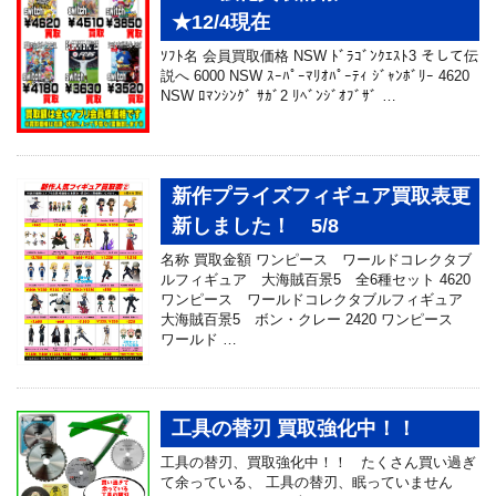
★12/4現在
ｿﾌﾄ名 会員買取価格 NSW ﾄﾞﾗｺﾞﾝｸｴｽﾄ3 そして伝
説へ 6000 NSW ｽｰﾊﾟｰﾏﾘｵﾊﾟｰﾃｨ ｼﾞｬﾝﾎﾞﾘｰ 4620
NSW ﾛﾏﾝｼﾝｸﾞ ｻｶﾞ2 ﾘﾍﾞﾝｼﾞｵﾌﾞｻﾞ …
新作プライズフィギュア買取表更
新しました！ 5/8
名称 買取金額 ワンピース ワールドコレクタブ
ルフィギュア 大海賊百景5 全6種セット 4620
ワンピース ワールドコレクタブルフィギュア
大海賊百景5 ボン・クレー 2420 ワンピース
ワールド …
工具の替刃 買取強化中！！
工具の替刃、買取強化中！！ たくさん買い過ぎ
て余っている、 工具の替刃、眠っていません