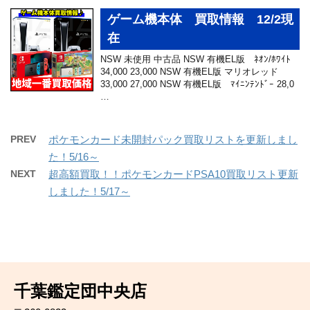
ゲーム機本体 買取情報 12/2現
在
NSW 未使用 中古品 NSW 有機EL版 ﾈｵﾝ/ﾎﾜｲﾄ
34,000 23,000 NSW 有機EL版 マリオレッド
33,000 27,000 NSW 有機EL版 ﾏｲﾆﾝﾃﾝﾄﾞｰ 28,0
…
PREV
ポケモンカード未開封パック買取リストを更新しまし
た！5/16～
NEXT
超高額買取！！ポケモンカードPSA10買取リスト更新
しました！5/17～
千葉鑑定団中央店