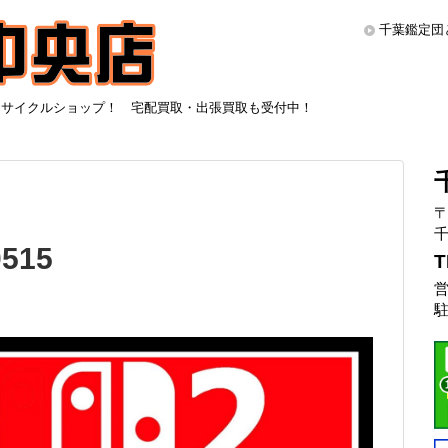
千葉鑑定団
リサイクルショップ！ 宅配買取・出張買取も受付中！
〒
千
515
T
営
駐