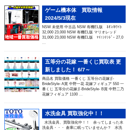
ゲーム機本体 買取情報
2024/5/3現在
NSW 未使用 中古品 NSW 有機EL版 ﾈｵﾝ/ﾎﾜｲﾄ
32,000 23,000 NSW 有機EL版 マリオレッド
31,000 23,000 NSW 有機EL版 ﾏｲﾆﾝﾃﾝﾄﾞｰ 27,0
…
五等分の花嫁 一番くじ買取表 更
新しました！ 6/7～
商品名 買取価格 一番くじ 五等分の花嫁∬-
BrideStyle- A賞 中野一花 花嫁フィギュア 550 一
番くじ 五等分の花嫁∬-BrideStyle- B賞 中野二乃
花嫁フィギュア 1100 …
水洗金具 買取強化中！！
水洗金具、買取強化中！！ 余ってしまった水
洗金具・・・ 倉庫に眠っていませんか？ 水洗