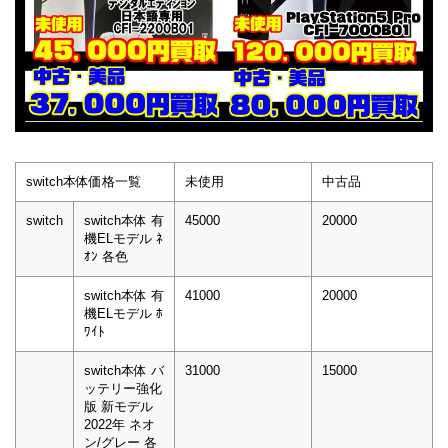
switch本体価格一覧
未使用
中古品
switch
switch本体 有
45000
20000
機ELモデル ﾈ
ｵﾝ 各色
switch本体 有
41000
20000
機ELモデル ﾎ
ﾜｲﾄ
switch本体 バ
31000
15000
ッテリー強化
版 新モデル
2022年 ネオ
ン/グレー 各