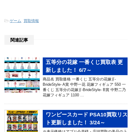
-
ゲーム
,
買取情報
関連記事
五等分の花嫁 一番くじ買取表 更
新しました！ 6/7～
商品名 買取価格 一番くじ 五等分の花嫁∬-
BrideStyle- A賞 中野一花 花嫁フィギュア 550 一
番くじ 五等分の花嫁∬-BrideStyle- B賞 中野二乃
花嫁フィギュア 1100 …
ワンピースカード PSA10買取リス
ト更新しました！ 3/24～
※表示価格はアプリ会員様・店頭買取の美品の上