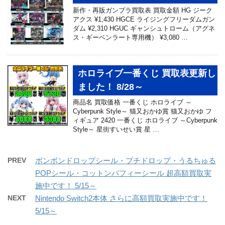
新作・再販ガンプラ買取表 買取金額 HG ジーク
アクス ¥1,430 HGCE ライジングフリーダムガン
ダム ¥2,310 HGUC ギャンシュトローム（アグネ
ス・ギーベンラート専用機） ¥3,080 …
ホロライブ一番くじ 買取表更新し
ました！ 8/28～
商品名 買取価格 一番くじ ホロライブ ～
Cyberpunk Style～ 猫又おかゆ賞 猫又おかゆ フ
ィギュア 2420 一番くじ ホロライブ ～Cyberpunk
Style～ 星街すいせい賞 星 …
PREV
ボンボンドロップシール・プチドロップ・うるちゅる
POPシール・コットンパフィーシール 超高額買取実
施中です！ 5/15～
NEXT
Nintendo Switch2本体 さらに高額買取実施中です！
5/15～