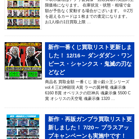
限価格になります。 在庫状況・状態・相場で金
額が予告なく変動する場合がございます。 ※2万
を超えるカードは１枚までの査定になります。
お1人様の1日買取上限 …
新作一番くじ買取リスト更新しま
した！ 12/16～ ダンダダン・ワン
ピース・シャンクス・鬼滅の刃な
どなど
商品名 買取金額 一番くじ 遊☆戯☆王シリーズ
vol.4 三幻神顕現 A賞 ラーの翼神竜 魂豪示像
6160 B賞 オベリスクの巨神兵 魂豪示像 5500 C
賞 オシリスの天空竜 魂豪示像 1320 …
新作・再販ガンプラ買取リスト更
新しました！ 7/20～ プラスアッ
プキャンペーンも実施中です！