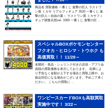
商品名 買取価格 一番くじ 進撃の巨人 ラストワ
ン賞 ミカサ リアルフィギュア 3520 一番くじ 進
撃の巨人～自由の翼～ ラストワン賞 ミカサフィ
ギュア調査兵団ver. 3300 一番くじ 進撃の巨 …
スペシャルBOXポケモンセンター
フクオカ・ヒロシマ・トウホク も
高価買取！！ 11/28～
未開封・美品・シュリンク付きの店頭・アプリ会
員様の買取価格を表示しております。 在庫によ
り予告なく金額が上下する場合と買取上限や、お
振込対応になる場合がございます。予めご了承く
ださい。 こちらの買取に …
ワンピースカードBOXも高額買取
実施中です！ 3/22～