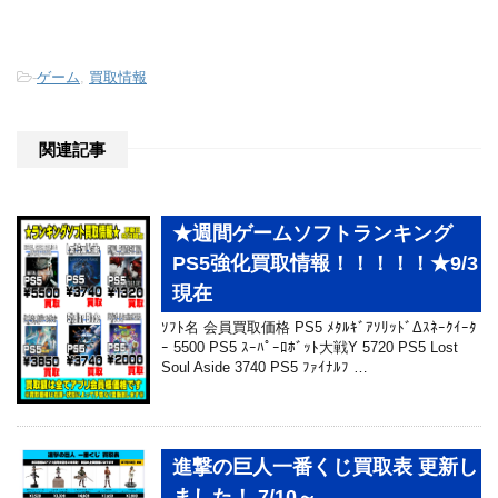
-
ゲーム
,
買取情報
関連記事
★週間ゲームソフトランキング
PS5強化買取情報！！！！！★9/3
現在
ｿﾌﾄ名 会員買取価格 PS5 ﾒﾀﾙｷﾞｱｿﾘｯﾄﾞΔｽﾈｰｸｲｰﾀ
ｰ 5500 PS5 ｽｰﾊﾟｰﾛﾎﾞｯﾄ大戦Y 5720 PS5 Lost
Soul Aside 3740 PS5 ﾌｧｲﾅﾙﾌ …
進撃の巨人一番くじ買取表 更新し
ました！ 7/10～