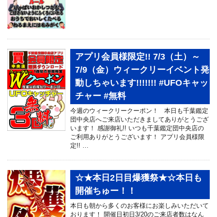
アプリ会員様限定!! 7/3（土）～
7/9（金）ウィークリーイベント発
動しちゃいます!!!!!!! #UFOキャッ
チャー #無料
今週のウィークリークーポン！ 本日も千葉鑑定
団中央店へご来店いただきましてありがとうござ
います！ 感謝御礼!! いつも千葉鑑定団中央店の
ご利用ありがとうございます！ アプリ会員様限
定!! …
☆★本日2日目爆獲祭★☆本日も
開催ちゅー！！
本日も朝から多くのお客様にお楽しみいただいて
おります！ 開催日初日3/20のご来店者数はなん