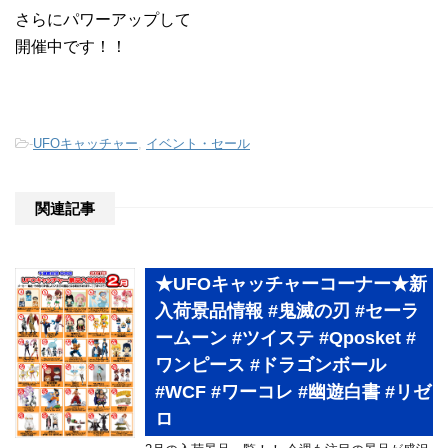
さらにパワーアップして
開催中です！！
-
UFOキャッチャー
,
イベント・セール
関連記事
★UFOキャッチャーコーナー★新
入荷景品情報 #鬼滅の刃 #セーラ
ームーン #ツイステ #Qposket #
ワンピース #ドラゴンボール
#WCF #ワーコレ #幽遊白書 #リゼ
ロ