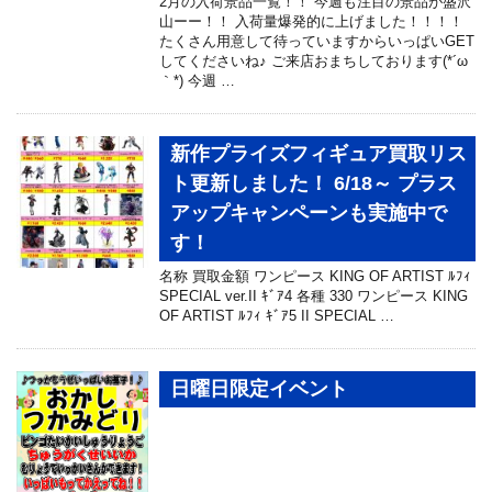
2月の入荷景品一覧！！ 今週も注目の景品が盛沢
山ーー！！ 入荷量爆発的に上げました！！！！
たくさん用意して待っていますからいっぱいGET
してくださいね♪ ご来店おまちしております(*´ω
｀*) 今週 …
新作プライズフィギュア買取リス
ト更新しました！ 6/18～ プラス
アップキャンペーンも実施中で
す！
名称 買取金額 ワンピース KING OF ARTIST ﾙﾌｨ
SPECIAL ver.II ｷﾞｱ4 各種 330 ワンピース KING
OF ARTIST ﾙﾌｨ ｷﾞｱ5 II SPECIAL …
日曜日限定イベント