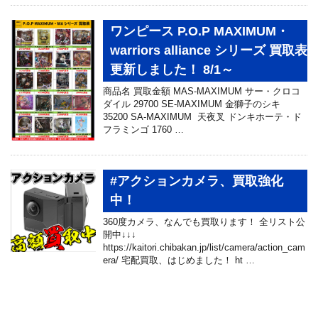
ワンピース P.O.P MAXIMUM・
warriors alliance シリーズ 買取表
更新しました！ 8/1～
商品名 買取金額 MAS-MAXIMUM サー・クロコ
ダイル 29700 SE-MAXIMUM 金獅子のシキ
35200 SA-MAXIMUM 天夜叉 ドンキホーテ・ド
フラミンゴ 1760 …
#アクションカメラ、買取強化
中！
360度カメラ、なんでも買取ります！ 全リスト公
開中↓↓↓
https://kaitori.chibakan.jp/list/camera/action_cam
era/ 宅配買取、はじめました！ ht …