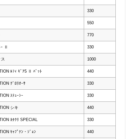
330
550
Ⅰ
770
ｰ Ⅱ
330
クス
1000
N ﾙﾌｨ ｷﾞｱ5 Ⅱ ﾊﾞｯﾄ
440
ON ｸﾞﾛﾘｵｰｻ
330
ON ｽﾃｭｰｼｰ
330
TION シキ
440
ON ｶﾀｸﾘ SPECIAL
330
ON ｷｬﾌﾟﾃﾝ・ｼﾞｮﾝ
440