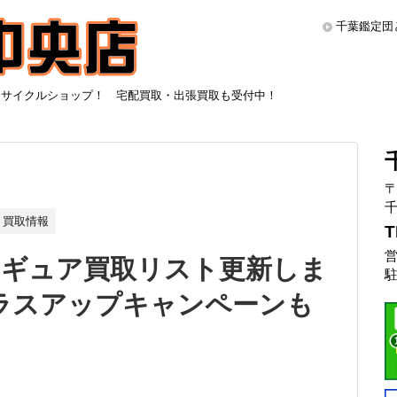
千葉鑑定団
リサイクルショップ！ 宅配買取・出張買取も受付中！
〒
千
買取情報
T
営
ィギュア買取リスト更新しま
駐
 プラスアップキャンペーンも