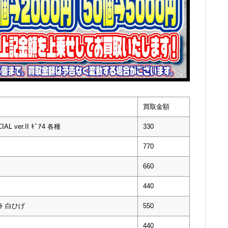
買取金額
L ver.II ｷﾞｱ4 各種
330
770
660
440
ﾞｰﾄ 白ひげ
550
440