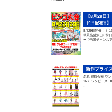
【8月29日
ド!?配布!!】
8月29日開催！！ 
華景品盛沢山♪ 前
ーで当選チャンスアッ
新作プライズ
名称 買取金額 ワンピー
1650 ワンピース 
…