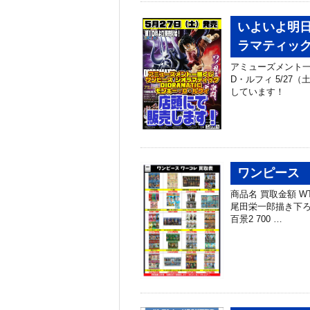
いよいよ明日
ラマティック
アミューズメント一番
D・ルフィ 5/27
しています！
ワンピース 
商品名 買取金額 WT
尾田栄一郎描き下ろし
百景2 700 …