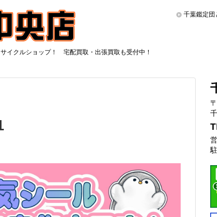
千葉鑑定団
リサイクルショップ！ 宅配買取・出張買取も受付中！
〒
千
1
T
営
駐