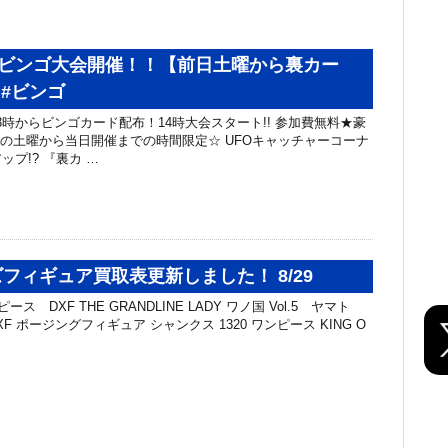
】ビンゴ大会開催！！【前日土曜から裏カー
 #ビンゴ
13時からビンゴカード配布！14時大会スタート!! 参加費無料★豪
日の土曜から当日開催までの時間限定☆ UFOキャッチャーコーナ
プ!? 『裏カ …
フィギュア買取表更新しました！ 8/29
ス DXF THE GRANDLINE LADY ワノ国 Vol.5 ヤマト
DXF ポージングフィギュア シャンクス 1320 ワンピース KING O