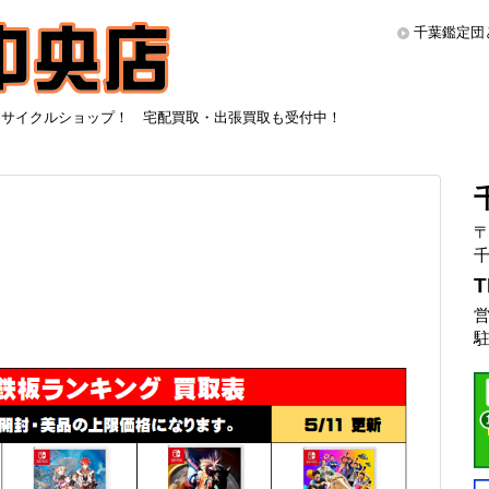
千葉鑑定団
リサイクルショップ！ 宅配買取・出張買取も受付中！
〒
千
T
営
駐