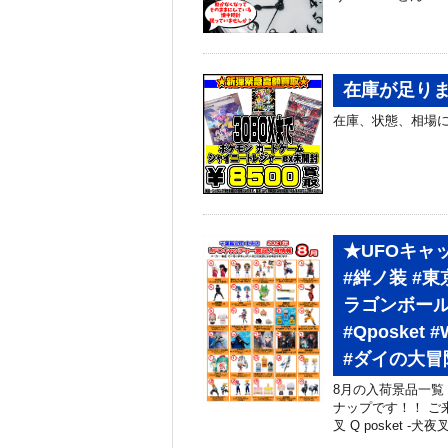
在庫が足り
在庫、状態、相場に
★UFOキャ
#絆ノ装 #
ラゴンボール
#Qposke
#ダイの大冒
8月の入荷景品一覧
ナップです！！ ご来
叉 Q posket -犬夜