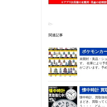
-
関連記事
ポケモンカー
未開封・美品・シ
す。 在庫により予
がございます。予め
懐中時計 買
懐中時計、買取強
まどき、買取ってく
う・・・ どん …