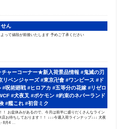
ません
よって値段が前後いたします 予めご了承ください
ッチャーコーナー★新入荷景品情報 #鬼滅の刃
東京リベンジャーズ #東京卍會 #ワンピース #ド
 #呪術廻戦 #ヒロアカ #五等分の花嫁 #リゼロ
t #WCF #犬夜叉 #ポケモン #約束のネバーランド
険 #艦これ #初音ミク
！！ お盆休みがあるので、今月は前半に盛りだくさんなライン
店お待ちしております！！ ↓↓↓今週入荷ラインナップ↓↓↓ 犬夜
叉- 8月4 …