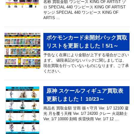
名称 買取金額 ワンピース KING OF ARTIST ゾ
ロ SPECIAL 440 ワンピース KING OF ARTIST
サンジ SPECIAL 440 ワンピース KING OF
ARTIS …
ポケモンカード未開封パック買取
リストを更新しました！5/1～
予告なく在庫により金額が上下する場合がござい
ます。 値段表記がないパックに関しましては、
現在買取を行っていないものになります。ご了承
ください。
原神 スケールフィギュア買取表
更新しました！ 10/23～
商品名 買取金額 甘雨 循々守月 Ver. 1/7 12100 凝
光 月を覆う天権 Ver. 1/7 24200 クレー 火花騎士
Ver. 1/7 10000 刻晴 疾雷快雨 Ver. 1/7 12 …