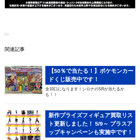
-
関連記事
【50％で当たる！】ポケモンカー
ドくじ販売中です！
全10口になります！シロナのSRが当たるか
も！！
新作プライズフィギュア買取リス
ト更新しました！ 5/9～ プラスア
ップキャンペーンも実施中です！