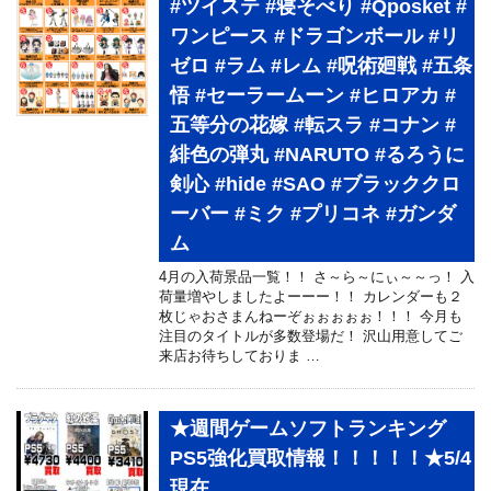
#ツイステ #寝そべり #Qposket #
ワンピース #ドラゴンボール #リ
ゼロ #ラム #レム #呪術廻戦 #五条
悟 #セーラームーン #ヒロアカ #
五等分の花嫁 #転スラ #コナン #
緋色の弾丸 #NARUTO #るろうに
剣心 #hide #SAO #ブラッククロ
ーバー #ミク #プリコネ #ガンダ
ム
4月の入荷景品一覧！！ さ～ら～にぃ～～っ！ 入
荷量増やしましたよーーー！！ カレンダーも２
枚じゃおさまんねーぞぉぉぉぉぉ！！！ 今月も
注目のタイトルが多数登場だ！ 沢山用意してご
来店お待ちしておりま …
★週間ゲームソフトランキング
PS5強化買取情報！！！！！★5/4
現在