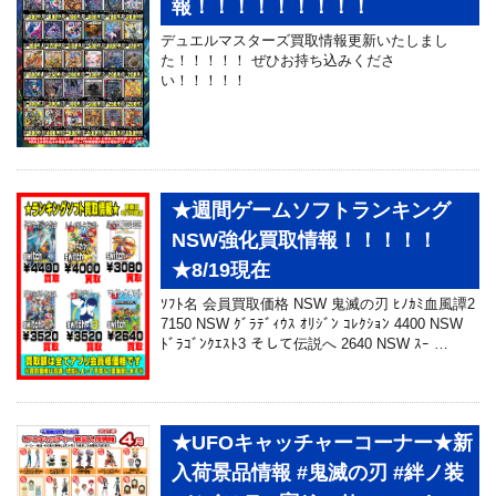
報！！！！！！！！！
デュエルマスターズ買取情報更新いたしまし
た！！！！！ ぜひお持ち込みくださ
い！！！！！
★週間ゲームソフトランキング
NSW強化買取情報！！！！！
★8/19現在
ｿﾌﾄ名 会員買取価格 NSW 鬼滅の刃 ﾋﾉｶﾐ血風譚2
7150 NSW ｸﾞﾗﾃﾞｨｳｽ ｵﾘｼﾞﾝ ｺﾚｸｼｮﾝ 4400 NSW
ﾄﾞﾗｺﾞﾝｸｴｽﾄ3 そして伝説へ 2640 NSW ｽｰ …
★UFOキャッチャーコーナー★新
入荷景品情報 #鬼滅の刃 #絆ノ装