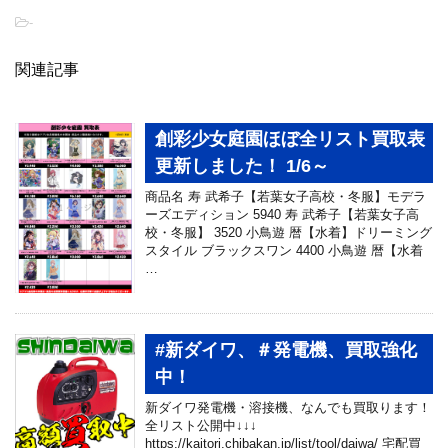
-
関連記事
創彩少女庭園ほぼ全リスト買取表
更新しました！ 1/6～
商品名 寿 武希子【若葉女子高校・冬服】モデラ
ーズエディション 5940 寿 武希子【若葉女子高
校・冬服】 3520 小鳥遊 暦【水着】ドリーミング
スタイル ブラックスワン 4400 小鳥遊 暦【水着
…
#新ダイワ、＃発電機、買取強化
中！
新ダイワ発電機・溶接機、なんでも買取ります！
全リスト公開中↓↓↓
https://kaitori.chibakan.jp/list/tool/daiwa/ 宅配買