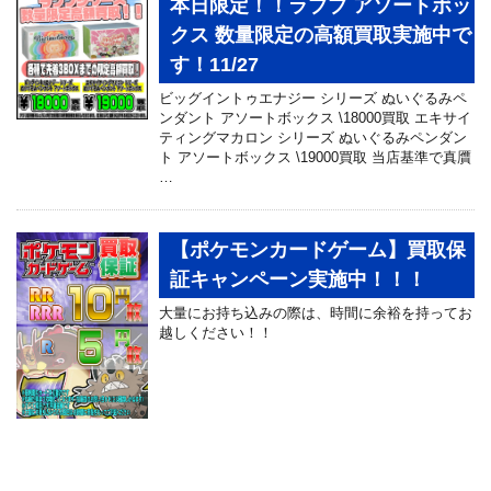
本日限定！！ラブブ アソートボッ
クス 数量限定の高額買取実施中で
す！11/27
ビッグイントゥエナジー シリーズ ぬいぐるみペ
ンダント アソートボックス \18000買取 エキサイ
ティングマカロン シリーズ ぬいぐるみペンダン
ト アソートボックス \19000買取 当店基準で真贋
…
【ポケモンカードゲーム】買取保
証キャンペーン実施中！！！
大量にお持ち込みの際は、時間に余裕を持ってお
越しください！！