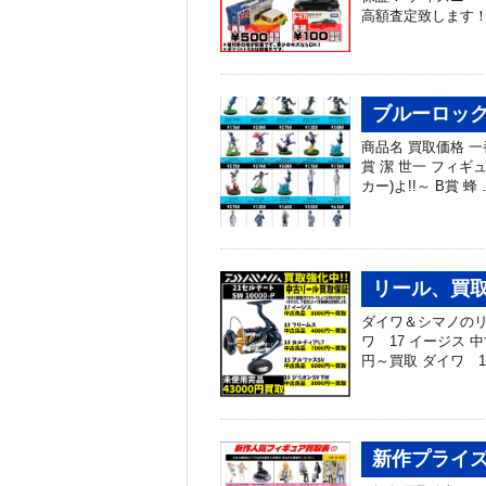
高額査定致します！
ブルーロック
商品名 買取価格 一
賞 潔 世一 フィギ
カー)よ!!～ B賞 蜂
リール、買
ダイワ＆シマノのリ
ワ 17 イージス 
円～買取 ダイワ 1
新作プライズ