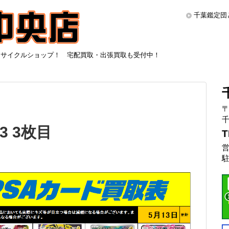
千葉鑑定団
リサイクルショップ！ 宅配買取・出張買取も受付中！
〒
千
3 3枚目
T
営
駐