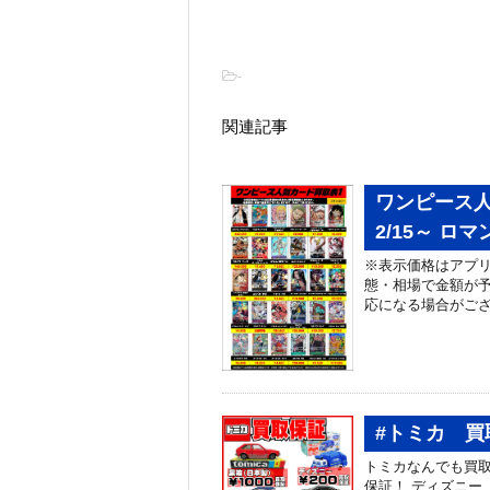
-
関連記事
ワンピース
2/15～ 
※表示価格はアプリ
態・相場で金額が予
応になる場合がご
#トミカ 買
トミカなんでも買取
保証！ ディズニー 