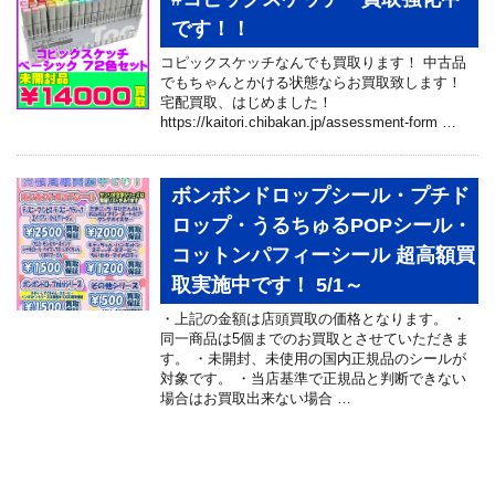
です！！
コピックスケッチなんでも買取ります！ 中古品
でもちゃんとかける状態ならお買取致します！
宅配買取、はじめました！
https://kaitori.chibakan.jp/assessment-form …
ボンボンドロップシール・プチド
ロップ・うるちゅるPOPシール・
コットンパフィーシール 超高額買
取実施中です！ 5/1～
・上記の金額は店頭買取の価格となります。 ・
同一商品は5個までのお買取とさせていただきま
す。 ・未開封、未使用の国内正規品のシールが
対象です。 ・当店基準で正規品と判断できない
場合はお買取出来ない場合 …