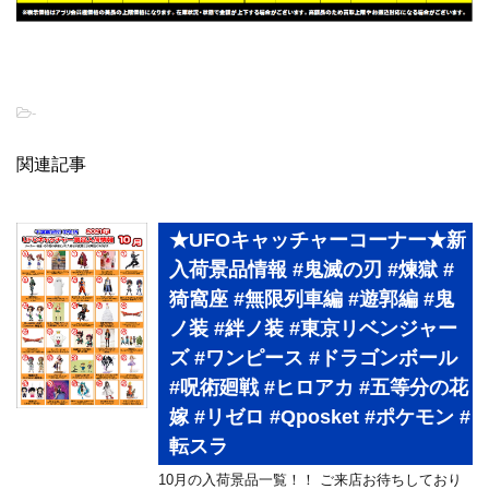
-
関連記事
★UFOキャッチャーコーナー★新
入荷景品情報 #鬼滅の刃 #煉獄 #
猗窩座 #無限列車編 #遊郭編 #鬼
ノ装 #絆ノ装 #東京リベンジャー
ズ #ワンピース #ドラゴンボール
#呪術廻戦 #ヒロアカ #五等分の花
嫁 #リゼロ #Qposket #ポケモン #
転スラ
10月の入荷景品一覧！！ ご来店お待ちしており