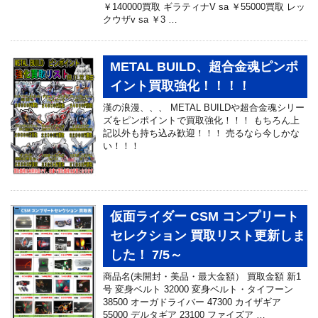
￥140000買取 ギラティナV sa ￥55000買取 レッ
クウザv sa ￥3 …
METAL BUILD、超合金魂ピンポ
イント買取強化！！！！
漢の浪漫、、、 METAL BUILDや超合金魂シリー
ズをピンポイントで買取強化！！！ もちろん上
記以外も持ち込み歓迎！！！ 売るなら今しかな
い！！！
仮面ライダー CSM コンプリート
セレクション 買取リスト更新しま
した！ 7/5～
商品名(未開封・美品・最大金額） 買取金額 新1
号 変身ベルト 32000 変身ベルト・タイフーン
38500 オーガドライバー 47300 カイザギア
55000 デルタギア 23100 ファイズア …