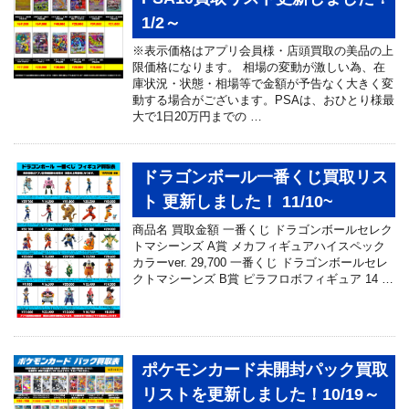
1/2～
※表示価格はアプリ会員様・店頭買取の美品の上
限価格になります。 相場の変動が激しい為、在
庫状況・状態・相場等で金額が予告なく大きく変
動する場合がございます。PSAは、おひとり様最
大で1日20万円までの …
ドラゴンボール一番くじ買取リス
ト 更新しました！ 11/10~
商品名 買取金額 一番くじ ドラゴンボールセレク
トマシーンズ A賞 メカフィギュアハイスペック
カラーver. 29,700 一番くじ ドラゴンボールセレ
クトマシーンズ B賞 ピラフロボフィギュア 14 …
ポケモンカード未開封パック買取
リストを更新しました！10/19～