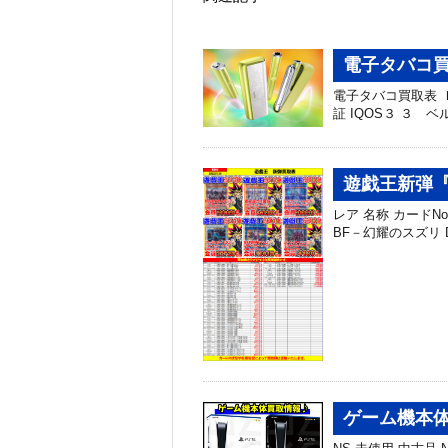
電子タバコ
電子タバコ買取表 Ｉ
証 IQOS３ ３ ベル
遊戯王新弾『D
レア 名称 カードNo. 
BF－幻耀のスズリ DABL
ゲーム機本体