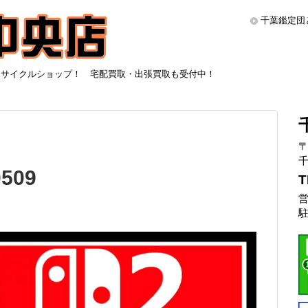
千葉鑑定団
リサイクルショップ！ 宅配買取・出張買取も受付中！
〒
千
509
T
営
駐