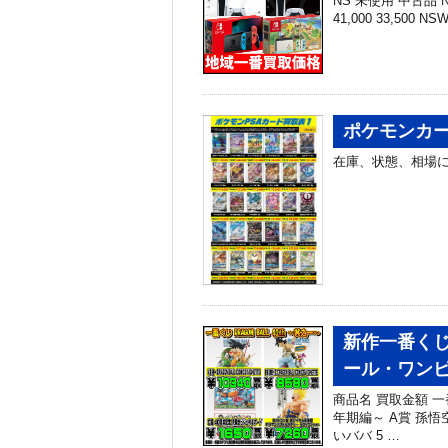
NS 未使用 中古品 NS
41,000 33,500 N
ポケモンカー
在庫、状態、相場に
新作一番くじ
ール・ワン
商品名 買取金額 一番
年期編～ A賞 孫悟空
いババ 5 …