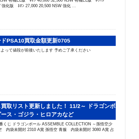
W 有機EL版 ﾈｵﾝ 40,000 32,500 NSW 有機EL版 ﾎﾜｲﾄ
SW 強化版 ﾈｵﾝ 27,000 20,500 NSW 強化 …
ドPSA10買取金額更新0705
よって値段が前後いたします 予めご了承ください
買取リスト更新しました！ 11/2～ ドラゴンボ
ピース・ゴジラ・ヒロアカなど
くじ ドラゴンボール ASSEMBLE COLLECTION ～孫悟空少
 内袋未開封 2310 A賞 孫悟空 青服 内袋未開封 3080 A賞 占