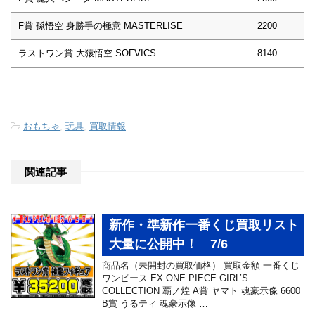
F賞 孫悟空 身勝手の極意 MASTERLISE
2200
ラストワン賞 大猿悟空 SOFVICS
8140
-
おもちゃ
,
玩具
,
買取情報
関連記事
新作・準新作一番くじ買取リスト
大量に公開中！ 7/6
商品名（未開封の買取価格） 買取金額 一番くじ
ワンピース EX ONE PIECE GIRL’S
COLLECTION 覇ノ煌 A賞 ヤマト 魂豪示像 6600
B賞 うるティ 魂豪示像 …