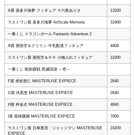
A賞 喜多川海夢 フィギュア 十六夜ありさ
13200
ラストワン賞 喜多川海夢 ArtScale Memoria
31900
一番くじ ドラゴンボール Fantastic Adventure 2
A賞 孫悟空＆クリリン 牛乳配達フィギュア
4400
ラストワン賞 孫悟空＆チチ 小物入れフィギュア
11000
一番くじ 呪術廻戦 死滅回游 ～壱～
F賞 虎杖悠仁 MASTERLISE EXPIECE
2640
G賞 伏黒恵 MASTERLISE EXPIECE
2640
H賞 秤金次 MASTERLISE EXPIECE
4840
I賞 星綺羅羅 MASTERLISE EXPIECE
7000
ラストワン賞 日車寛見・ジャッジマン MASTERLISE
24200
EXPIECE