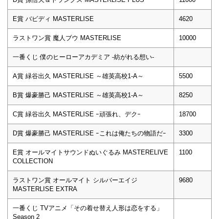
E賞 バビディ MASTERLISE
4620
ラストワン賞 魔人ブウ MASTERLISE
10000
一番くじ 僕のヒーローアカデミア -紡がれる想い-
A賞 緑谷出久 MASTERLISE ～雄英高校1-A～
5500
B賞 爆豪勝己 MASTERLISE ～雄英高校1-A～
8250
C賞 緑谷出久 MASTERLISE ｰ頑張れ、デクｰ
18700
D賞 爆豪勝己 MASTERLISE ｰこれは俺たちの物語だｰ
3300
E賞 オールマイトサウンドぬいぐるみ MASTERELIVE
1100
COLLECTION
ラストワン賞 オールマイト シルバーエイジ
9680
MASTERLISE EXTRA
一番くじ TVアニメ「その着せ替え人形は恋をする」
Season 2