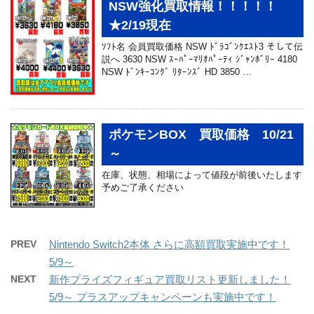
NSW強化買取情報！！！！！
★2/19現在
ｿﾌﾄ名 会員買取価格 NSW ﾄﾞﾗｺﾞﾝｸｴｽﾄ3 そして伝
説へ 3630 NSW ｽｰﾊﾟｰﾏﾘｵﾊﾟｰﾃｨ ｼﾞｬﾝﾎﾞﾘｰ 4180
NSW ﾄﾞﾝｷｰｺﾝｸﾞ ﾘﾀｰﾝｽﾞ HD 3850 …
ポケモンBOX 買取価格 10/21
～
在庫、状態、相場によって値段が前後いたします
予めご了承ください
PREV
Nintendo Switch2本体 さらに高額買取実施中です！
5/9～
NEXT
新作プライズフィギュア買取リスト更新しました！
5/9～ プラスアップキャンペーンも実施中です！