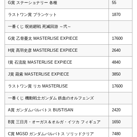
G賞 ステーショナリー 各種
55
ラストワン賞 ブランケット
1870
一番くじ 呪術廻戦 死滅回游 ～弐～
G賞 乙骨憂太 MASTERLISE EXPIECE
17600
H賞 髙羽史彦 MASTERLISE EXPIECE
2640
I賞 石流龍 MASTERLISE EXPIECE
4840
J賞 羂索 MASTERLISE EXPIECE
3850
ラストワン賞 リカ MASTERLISE
17600
一番くじ 機動戦士ガンダム 鉄血のオルフェンズ
A賞 ガンダムバルバトス BUSTISAN
2420
B賞 三日月・オーガス＆オルガ・イツカ フィギュア
1650
C賞 MGSD ガンダムバルバトス ソリッドクリア
7480