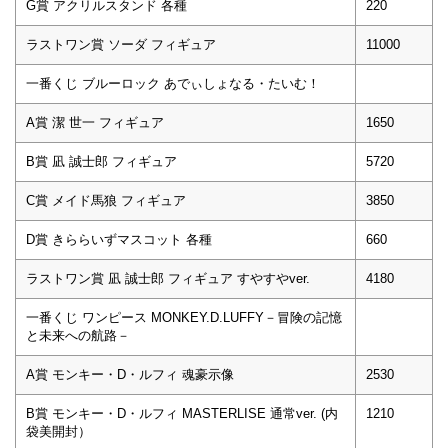
G賞 アクリルスタンド 各種
220
ラストワン賞 ソーダ フィギュア
11000
一番くじ ブルーロック あでぃしょなる・たいむ！
A賞 潔 世一 フィギュア
1650
B賞 凪 誠士郎 フィギュア
5720
C賞 メイド馬狼 フィギュア
3850
D賞 きららいずマスコット 各種
660
ラストワン賞 凪 誠士郎 フィギュア すやすやver.
4180
一番くじ ワンピース MONKEY.D.LUFFY－冒険の記憶
と未来への航路－
A賞 モンキー・D・ルフィ 魂豪示像
2530
B賞 モンキー・D・ルフィ MASTERLISE 通常ver. (内
1210
袋美開封）