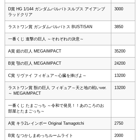
D賞 HG 1/144 ガンダムバルバトスルプス アイアンブ
3000
ラッドクリア
ラストワン賞 ガンダムバルバトス BUSTISAN
3850
一番くじ 進撃の巨人 ～それぞれの決意～
A賞 鎧の巨人 MEGAIMPACT
35200
B賞 顎の巨人 MEGAIMPACT
24200
C賞 リヴァイ フィギュア～心臓を捧げよ～
13200
ラストワン賞 獣の巨人 フィギュア～天と地の戦いver.
13200
～ MEGAIMPACT
一番くじ たまごっち ～令和で発見！！あのころのお
部屋とたまごっち～
A賞 キラ2レインボー Original Tamagotchi
2750
B賞 なつかしまめっちルームライト
2000