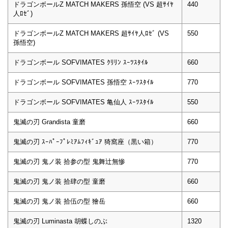
ドラゴンボールZ MATCH MAKERS 孫悟空 (VS 超ｻｲﾔ
440
人ﾛｾﾞ)
ドラゴンボールZ MATCH MAKERS 超ｻｲﾔ人ﾛｾﾞ (VS
550
孫悟空)
ドラゴンボール SOFVIMATES ｸﾘﾘﾝ ｽｰﾂｽﾀｲﾙ
660
ドラゴンボール SOFVIMATES 孫悟空 ｽｰﾂｽﾀｲﾙ
770
ドラゴンボール SOFVIMATES 亀仙人 ｽｰﾂｽﾀｲﾙ
550
鬼滅の刃 Grandista 童磨
660
鬼滅の刃 ｽｰﾊﾟｰﾌﾟﾚﾐｱﾑﾌｨｷﾞｭｱ 猗窩座（黒い箱）
770
鬼滅の刃 鬼ノ装 拾参の型 鬼舞辻無惨
770
鬼滅の刃 鬼ノ装 拾肆の型 童磨
660
鬼滅の刃 鬼ノ装 拾伍の型 獪岳
660
鬼滅の刃 Luminasta 胡蝶しのぶ
1320