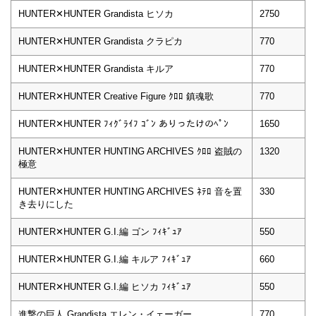
HUNTER✕HUNTER Grandista ヒソカ
2750
HUNTER✕HUNTER Grandista クラピカ
770
HUNTER✕HUNTER Grandista キルア
770
HUNTER✕HUNTER Creative Figure ｸﾛﾛ 鎮魂歌
770
HUNTER✕HUNTER ﾌｨｸﾞﾗｲﾌ ｺﾞﾝ ありったけのﾍﾟﾝ
1650
HUNTER✕HUNTER HUNTING ARCHIVES ｸﾛﾛ 盗賊の
1320
極意
HUNTER✕HUNTER HUNTING ARCHIVES ﾈﾃﾛ 音を置
330
き去りにした
HUNTER✕HUNTER G.I.編 ゴン ﾌｨｷﾞｭｱ
550
HUNTER✕HUNTER G.I.編 キルア ﾌｨｷﾞｭｱ
660
HUNTER✕HUNTER G.I.編 ヒソカ ﾌｨｷﾞｭｱ
550
進撃の巨人 Grandista エレン・イェーガー
770