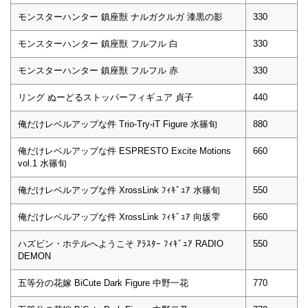
モンスターハンター 鎮座獣 ナルガクルガ 漆黒の影
330
モンスターハンター 鎮座獣 フルフル 白
330
モンスターハンター 鎮座獣 フルフル 赤
330
リング ぬーどるストッパーフィギュア 貞子
440
俺だけレベルアップな件 Trio-Try-iT Figure 水篠旬
880
俺だけレベルアップな件 ESPRESTO Excite Motions
660
vol.1 水篠旬
俺だけレベルアップな件 XrossLink ﾌｨｷﾞｭｱ 水篠旬
550
俺だけレベルアップな件 XrossLink ﾌｨｷﾞｭｱ 向坂雫
660
ハズビン・ホテルへようこそ ｱﾗｽﾀｰ ﾌｨｷﾞｭｱ RADIO
550
DEMON
五等分の花嫁 BiCute Dark Figure 中野一花
770