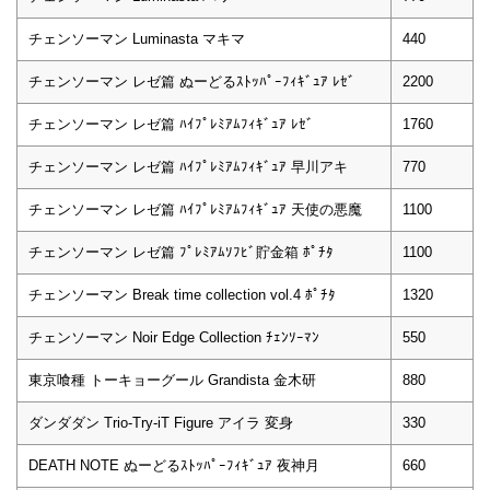
チェンソーマン Luminasta マキマ
440
チェンソーマン レゼ篇 ぬーどるｽﾄｯﾊﾟｰﾌｨｷﾞｭｱ ﾚｾﾞ
2200
チェンソーマン レゼ篇 ﾊｲﾌﾟﾚﾐｱﾑﾌｨｷﾞｭｱ ﾚｾﾞ
1760
チェンソーマン レゼ篇 ﾊｲﾌﾟﾚﾐｱﾑﾌｨｷﾞｭｱ 早川アキ
770
チェンソーマン レゼ篇 ﾊｲﾌﾟﾚﾐｱﾑﾌｨｷﾞｭｱ 天使の悪魔
1100
チェンソーマン レゼ篇 ﾌﾟﾚﾐｱﾑｿﾌﾋﾞ貯金箱 ﾎﾟﾁﾀ
1100
チェンソーマン Break time collection vol.4 ﾎﾟﾁﾀ
1320
チェンソーマン Noir Edge Collection ﾁｪﾝｿｰﾏﾝ
550
東京喰種 トーキョーグール Grandista 金木研
880
ダンダダン Trio-Try-iT Figure アイラ 変身
330
DEATH NOTE ぬーどるｽﾄｯﾊﾟｰﾌｨｷﾞｭｱ 夜神月
660