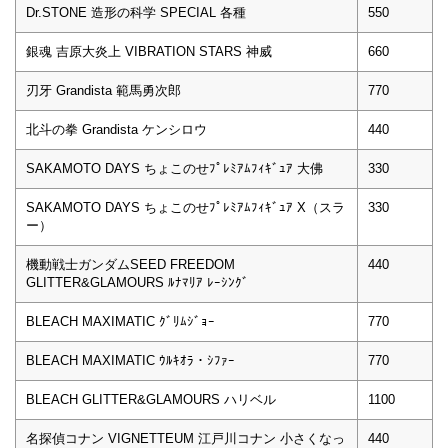
Dr.STONE 造形の科学 SPECIAL 各種
550
銀魂 吉原大炎上 VIBRATION STARS 神威
660
刃牙 Grandista 範馬勇次郎
770
北斗の拳 Grandista ケンシロウ
440
SAKAMOTO DAYS ちょこのせﾌﾟﾚﾐｱﾑﾌｨｷﾞｭｱ 大佛
330
SAKAMOTO DAYS ちょこのせﾌﾟﾚﾐｱﾑﾌｨｷﾞｭｱ X（スラ
330
ー）
機動戦士ガンダムSEED FREEDOM
440
GLITTER&GLAMOURS ﾙﾅﾏﾘｱ ﾚｰｼﾝｸﾞ
BLEACH MAXIMATIC ｸﾞﾘﾑｼﾞｮｰ
770
BLEACH MAXIMATIC ｳﾙｷｵﾗ・ｼﾌｧｰ
770
BLEACH GLITTER&GLAMOURS ハリベル
1100
名探偵コナン VIGNETTEUM 江戸川コナン 小さくなっ
440