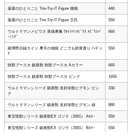
薬屋のひとりごと Trio-Try-iT Figure 猫猫
440
薬屋のひとりごと Trio-Try-iT Figure 壬氏
550
ウルトラマンメビウス 英雄勇像 ｳﾙﾄﾗﾏﾝﾒﾋﾞｳｽ ﾒﾋﾞｳｽﾊﾞ
660
ｰﾆﾝｸﾞ
賭博黙示録カイジ 摩天の地獄 どこでも鉄骨渡り ﾌｨｷﾞｭ
550
ｱ
快獣ブースカ 鎮座獣 快獣ブースカ Aカラー
660
快獣ブースカ 鎮座獣 快獣ブースカ ピンク
1650
ウルトラマンシリーズ 鎮座獣 友好珍獣ピグモン ピン
330
ク
ウルトラマンシリーズ 鎮座獣 友好珍獣ピグモン 緑
880
東宝怪獣シリーズ 鎮座獣EX ゴジラ（2001） Aｶﾗｰ
550
東宝怪獣シリーズ 鎮座獣EX ゴジラ（2001） Bｶﾗｰ
550