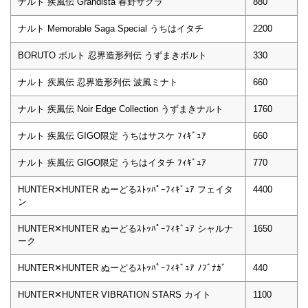
ナルト 疾風伝 Grandista 春野サクラ
880
ナルト Memorable Saga Special うちはイタチ
2200
BORUTO ボルト 忍界造形列伝 うずまきボルト
330
ナルト 疾風伝 忍界造形列伝 波風ミナト
660
ナルト 疾風伝 Noir Edge Collection うずまきナルト
1760
ナルト 疾風伝 GIGO限定 うちはサスケ ﾌｨｷﾞｭｱ
660
ナルト 疾風伝 GIGO限定 うちはイタチ ﾌｨｷﾞｭｱ
770
HUNTER✕HUNTER ぬーどるｽﾄｯﾊﾟｰﾌｨｷﾞｭｱ フェイタ
4400
ン
HUNTER✕HUNTER ぬーどるｽﾄｯﾊﾟｰﾌｨｷﾞｭｱ シャルナ
1650
ーク
HUNTER✕HUNTER ぬーどるｽﾄｯﾊﾟｰﾌｨｷﾞｭｱ ﾉﾌﾞﾅｶﾞ
440
HUNTER✕HUNTER VIBRATION STARS カイト
1100