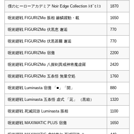
僕のヒーローアカデミア Noir Edge Collection ﾄｶﾞﾋﾐｺ
1870
呪術廻戦 FIGURIZMα 脹相 赫鱗躍動・載
1650
呪術廻戦 FIGURIZMα 伏黒恵 邂逅
770
呪術廻戦 FIGURIZMα 伏黒甚爾 邂逅
770
呪術廻戦 FIGURIZMα 宿儺
2200
呪術廻戦 FIGURIZMα 八握剣異戒神将魔虚羅
2420
呪術廻戦 FIGURIZMα 五条悟 無量空処
1760
呪術廻戦 Luminasta 宿儺 「■」「開」
880
呪術廻戦 Luminasta 五条悟 虚式 「茈」 （黒箱）
1320
呪術廻戦 死滅回游 Luminasta 脹相
1100
呪術廻戦 MAXIMATIC PLUS 宿儺
1650