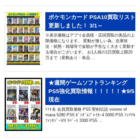
ポケモンカード PSA10買取リスト
更新しました！ 3/1～
※表示価格はアプリ会員様・店頭買取の美品の上
限価格になります。 変動が激しい為、在庫状
況・状態・相場等で金額が予告なく大きく変動す
る場合がございます。 お1人様の1日買取上限20
万まで（変動あり・単品 …
★週間ゲームソフトランキング
PS5強化買取情報！！！！！★9/5
現在
ｿﾌﾄ名 会員買取価格 PS5 聖剣伝説 visions of
mana 5280 PS5 ｶﾞﾝﾀﾞﾑﾌﾞﾚｲｶｰ4 5000 PS5 ﾌｧｲﾅﾙ
ﾌｧﾝﾀｼﾞｰVII ﾘﾊﾞｰｽ 3300 PS5 …