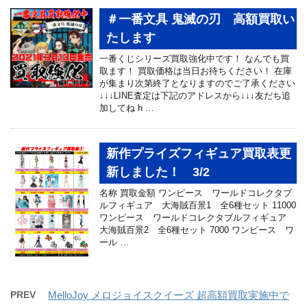
＃一番文具 鬼滅の刃 高額買取い
たします
一番くじシリーズ買取強化中です！ なんでも買
取ます！ 買取価格は当日お待ちください！ 在庫
が集まり次第終了となりますのでご了承ください
↓↓↓LINE査定は下記のアドレスから↓↓↓友だち追
加してね h …
新作プライズフィギュア買取表更
新しました！ 3/2
名称 買取金額 ワンピース ワールドコレクタブ
ルフィギュア 大海賊百景1 全6種セット 11000
ワンピース ワールドコレクタブルフィギュア
大海賊百景2 全6種セット 7000 ワンピース ワ
ール …
PREV
MelloJoy メロジョイスクイーズ 超高額買取実施中で