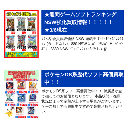
★週間ゲームソフトランキング
NSW強化買取情報！！！！！
★3/6現在
ｿﾌﾄ名 会員買取価格 NSW 遊戯王 ｱｰﾘｰﾃﾞｲｽﾞｺﾚｸｼ
ｮﾝ (カードなし） 880 NSW ｽｰﾊﾟｰﾏﾘｵﾊﾟｰﾃｨ ｼﾞｬﾝ
ﾎﾞﾘｰ 3850 NSW ﾄﾞﾗｺﾞﾝｸｴｽﾄ3 そして伝 …
ポケモンDS系歴代ソフト高価買取
中！！
ポケモンDS系ソフト高価買取中！！ 付属品が全
て揃ってのお値段となります。 本品状態・在庫
状況によって金額が上下する場合がございます。
ケース無しでも買取中ですので是非お持ちくださ
い。