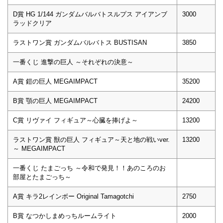
D賞 HG 1/144 ガンダムバルバトスルプス アイアンブ
3000
ラッドクリア
ラストワン賞 ガンダムバルバトス BUSTISAN
3850
一番くじ 進撃の巨人 ～それぞれの決意～
A賞 鎧の巨人 MEGAIMPACT
35200
B賞 顎の巨人 MEGAIMPACT
24200
C賞 リヴァイ フィギュア～心臓を捧げよ～
13200
ラストワン賞 獣の巨人 フィギュア～天と地の戦いver.
13200
～ MEGAIMPACT
一番くじ たまごっち ～令和で発見！！あのころのお
部屋とたまごっち～
A賞 キラ2レインボー Original Tamagotchi
2750
B賞 なつかしまめっちルームライト
2000