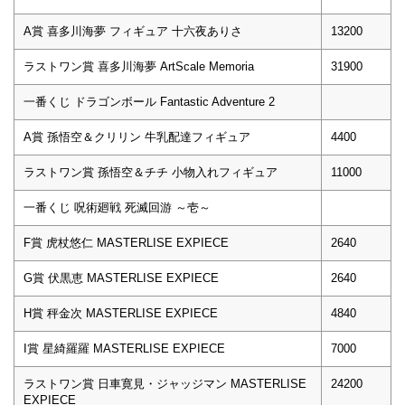
A賞 喜多川海夢 フィギュア 十六夜ありさ
13200
ラストワン賞 喜多川海夢 ArtScale Memoria
31900
一番くじ ドラゴンボール Fantastic Adventure 2
A賞 孫悟空＆クリリン 牛乳配達フィギュア
4400
ラストワン賞 孫悟空＆チチ 小物入れフィギュア
11000
一番くじ 呪術廻戦 死滅回游 ～壱～
F賞 虎杖悠仁 MASTERLISE EXPIECE
2640
G賞 伏黒恵 MASTERLISE EXPIECE
2640
H賞 秤金次 MASTERLISE EXPIECE
4840
I賞 星綺羅羅 MASTERLISE EXPIECE
7000
ラストワン賞 日車寛見・ジャッジマン MASTERLISE
24200
EXPIECE