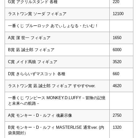
G賞 アクリルスタンド 各種
220
ラストワン賞 ソーダ フィギュア
12100
一番くじ ブルーロック あでぃしょなる・たいむ！
A賞 潔 世一 フィギュア
1650
B賞 凪 誠士郎 フィギュア
6000
C賞 メイド馬狼 フィギュア
3520
D賞 きららいずマスコット 各種
660
ラストワン賞 凪 誠士郎 フィギュア すやすやver.
4620
一番くじ ワンピース MONKEY.D.LUFFY－冒険の記憶
と未来への航路－
A賞 モンキー・D・ルフィ 魂豪示像
2750
B賞 モンキー・D・ルフィ MASTERLISE 通常ver. (内
1320
袋美開封）