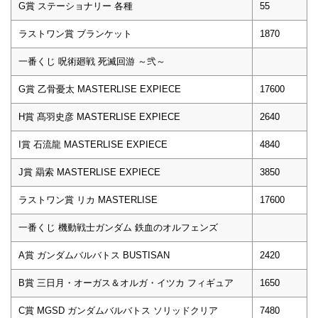
G賞 ステーショナリー 各種
55
ラストワン賞 ブランケット
1870
一番くじ 呪術廻戦 死滅回游 ～弐～
G賞 乙骨憂太 MASTERLISE EXPIECE
17600
H賞 髙羽史彦 MASTERLISE EXPIECE
2640
I賞 石流龍 MASTERLISE EXPIECE
4840
J賞 羂索 MASTERLISE EXPIECE
3850
ラストワン賞 リカ MASTERLISE
17600
一番くじ 機動戦士ガンダム 鉄血のオルフェンズ
A賞 ガンダムバルバトス BUSTISAN
2420
B賞 三日月・オーガス＆オルガ・イツカ フィギュア
1650
C賞 MGSD ガンダムバルバトス ソリッドクリア
7480