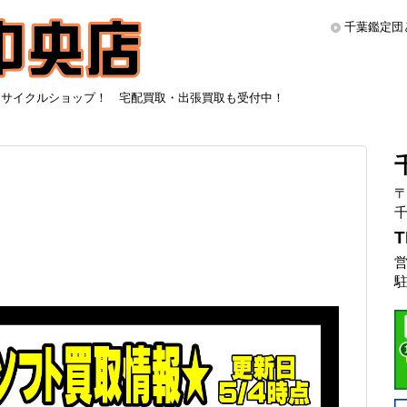
千葉鑑定団
リサイクルショップ！ 宅配買取・出張買取も受付中！
〒
千
T
営
駐