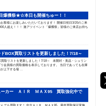
日目爆獲祭★☆本日も開催ちゅー！！
お客様にお楽しみいただいております！ 開催日初日3/20のご来
000人超え！！！ 激アツイベント「爆獲祭」皆様のご来店お待ち
ドBOX買取リストを更新しました！7/18～
X買取リストを更新しました！7/18～ 未開封・美品・シュリン
リ会員様の買取価格を表示しております。 当日であっても在庫
が上下する場 …
ーカー ＡＩＲ ＭＡＸ95 買取強化中で
なんでも買取ます！ 中古ＡＩＲ ＭＡＸ95、最低買取保証実施