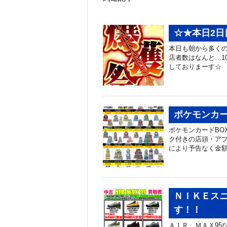
☆★本日2
本日も朝から多くの
店者数はなんと…1
しておりまーす☆
ポケモンカー
ポケモンカードBO
ク付きの店頭・アプ
により予告なく金額
ＮＩＫＥスニ
す！！
ＡＩＲ ＭＡＸ95