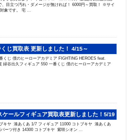
で、目立つ汚れ・ダメージが無ければ！ 6000円～買取！ ※サイ
ｍが対象です。 宅 …
くじ買取表 更新しました！ 4/15～
くじ 僕のヒーローアカデミア FIGHTING HEROES feat.
G A賞 緑谷出久フィギュア 550 一番くじ 僕のヒーローアカデミア
スケールフィギュア買取表更新しました！5/19
キヤ 湊あくあ 1/7 フィギュア 11000 コトブキヤ 湊あくあ
顔パーツ付き 14300 コトブキヤ 紫咲シオン …