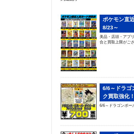
ポケモン直
8/23～
美品・店頭・アプリ
合と買取上限がござ
6/6～ドラ
ク買取強化
6/6～ドラゴンボ