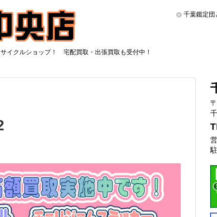
千葉鑑定団
リサイクルショップ！ 宅配買取・出張買取も受付中！
〒
千
2
T
営
駐