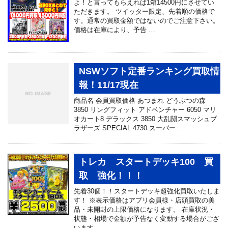
よ！と言ってもらえれば1箱14500円にさせてい
ただきます。 ツイッター限定、先着順の価格で
す。通常の買取金額ではないのでご注意下さい。
価格は在庫により、予告 …
NSWソフト定番ランキング買取情
報！11/17現在
商品名 会員買取価格 あつまれ どうぶつの森
3850 リングフィット アドベンチャー 6050 マリ
オカート8 デラックス 3850 大乱闘スマッシュブ
ラザーズ SPECIAL 4730 スーパー …
トレカ スタートデッキ100 買
取 強化！！！
先着30個！！スタートデッキ超強化買取いたしま
す！ ※表示価格はアプリ会員様・店頭買取の美
品・未開封の上限価格になります。 在庫状況・
状態・相場で金額が予告なく変動する場合がござ
います