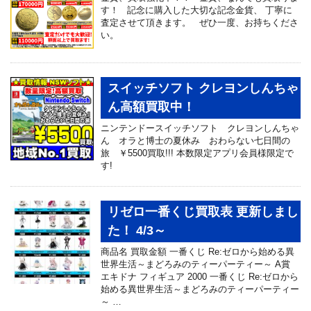
す！ 記念に購入した大切な記念金貨、 丁寧に
査定させて頂きます。 ぜひ一度、お持ちくださ
い。
スイッチソフト クレヨンしんちゃ
ん高額買取中！
ニンテンドースイッチソフト クレヨンしんちゃ
ん オラと博士の夏休み おわらない七日間の
旅 ￥5500買取!!! 本数限定アプリ会員様限定で
す!
リゼロ一番くじ買取表 更新しまし
た！ 4/3～
商品名 買取金額 一番くじ Re:ゼロから始める異
世界生活～まどろみのティーパーティー～ A賞
エキドナ フィギュア 2000 一番くじ Re:ゼロから
始める異世界生活～まどろみのティーパーティー
～ …