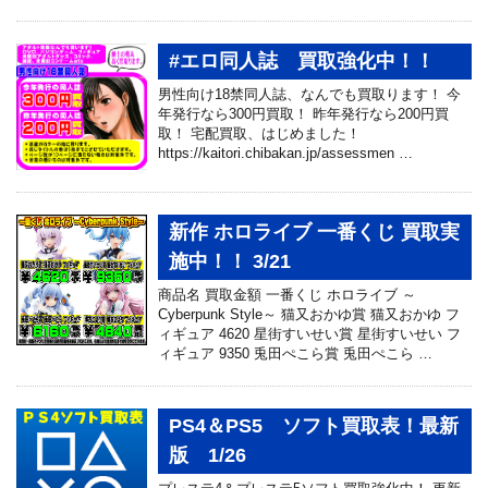
#エロ同人誌 買取強化中！！
男性向け18禁同人誌、なんでも買取ります！ 今
年発行なら300円買取！ 昨年発行なら200円買
取！ 宅配買取、はじめました！
https://kaitori.chibakan.jp/assessmen …
新作 ホロライブ 一番くじ 買取実
施中！！ 3/21
商品名 買取金額 一番くじ ホロライブ ～
Cyberpunk Style～ 猫又おかゆ賞 猫又おかゆ フ
ィギュア 4620 星街すいせい賞 星街すいせい フ
ィギュア 9350 兎田ぺこら賞 兎田ぺこら …
PS4＆PS5 ソフト買取表！最新
版 1/26