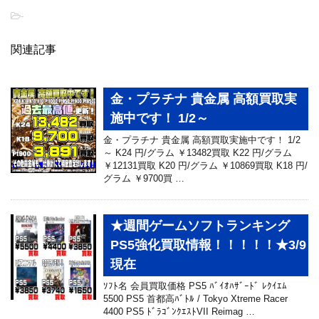
-
関連記事
金・プラチナ 貴金属 高額買取実
施中です！ 1/2～
金・プラチナ 貴金属 高額買取実施中です！ 1/2
～ K24 円/グラム ￥13482買取 K22 円/グラム
￥12131買取 K20 円/グラム ￥10869買取 K18 円/
グラム ￥9700買 …
★週間ゲームソフトランキング
PS5強化買取情報！！！！！★3/9
現在
ｿﾌﾄ名 会員買取価格 PS5 ﾊﾞｲｵﾊｻﾞｰﾄﾞ ﾚｸｲｴﾑ
5500 PS5 首都高ﾊﾞﾄﾙ / Tokyo Xtreme Racer
4400 PS5 ﾄﾞﾗｺﾞﾝｸｴｽﾄVII Reimag …