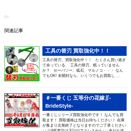
-
関連記事
工具の替刃 買取強化中！！
工具の替刃、買取強化中！！ たくさん買い過ぎ
て余っている、 工具の替刃、眠っていません
か？ セーバソー、砥石、マルノコ・・・ なん
でもOK! 未開封なら、いくつでもお買取し …
＃一番くじ 五等分の花嫁∬-
BrideStyle-
一番くじシリーズ買取強化中です！ なんでも買
取ます！ 買取価格は当日お待ちください！ 在庫
が集まり次第終了となりますのでご了承ください
↓↓↓LINE査定は下記のアドレスから↓↓↓友だち追