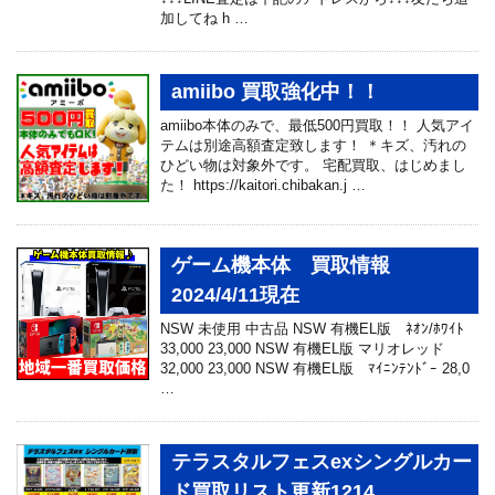
加してね h …
amiibo 買取強化中！！
amiibo本体のみで、最低500円買取！！ 人気アイ
テムは別途高額査定致します！ ＊キズ、汚れの
ひどい物は対象外です。 宅配買取、はじめまし
た！ https://kaitori.chibakan.j …
ゲーム機本体 買取情報
2024/4/11現在
NSW 未使用 中古品 NSW 有機EL版 ﾈｵﾝ/ﾎﾜｲﾄ
33,000 23,000 NSW 有機EL版 マリオレッド
32,000 23,000 NSW 有機EL版 ﾏｲﾆﾝﾃﾝﾄﾞｰ 28,0
…
テラスタルフェスexシングルカー
ド買取リスト更新1214