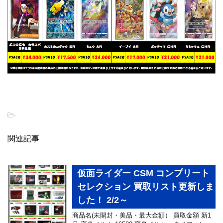
-
関連記事
仮面ライダー CSM コンプリート
セレクション 買取リスト更新しま
した！ 2/2～
商品名(未開封・美品・最大金額） 買取金額 新1