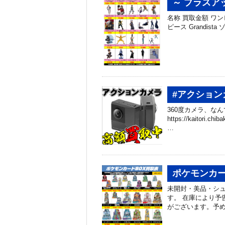
～ プラスア
名称 買取金額 ワンピー
ピース Grandista 
#アクション
360度カメラ、なん
https://kaitori.
…
ポケモンカー
未開封・美品・シ
す。 在庫により予
がございます。予