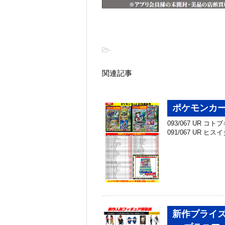
-
関連記事
ポケモンカ
093/067 UR コ
091/067 UR ヒス
新作プライズ