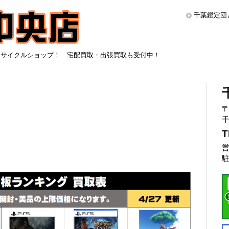
千葉鑑定団
リサイクルショップ！ 宅配買取・出張買取も受付中！
〒
千
T
営
駐