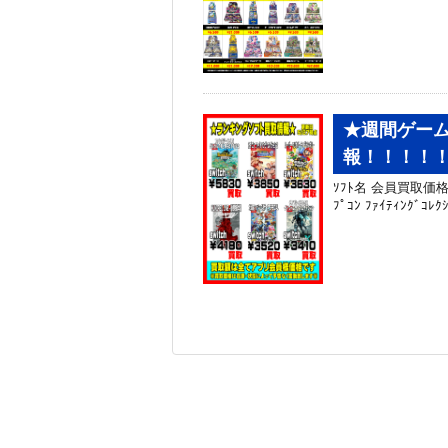
★週間ゲーム
報！！！！！
ｿﾌﾄ名 会員買取価格 N
ﾌﾟｺﾝ ﾌｧｲﾃｨﾝｸﾞｺﾚｸ