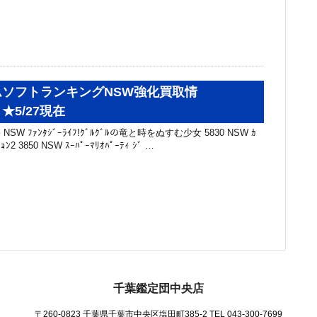
ソフトランキングNSW強化買取情
★5/27現在
SW ﾌｧﾝﾀｼﾞｰﾗｲﾌ!ｸﾞﾙｸﾞﾙの竜と時をぬすむ少女 5830 NSW ｶ
ｼｮﾝ2 3850 NSW ｽｰﾊﾟｰﾏﾘｵﾊﾟｰﾃｨ ｼﾞ …
千葉鑑定団中央店
〒260-0823 千葉県千葉市中央区塩田町385-2
TEL 043-300-7699