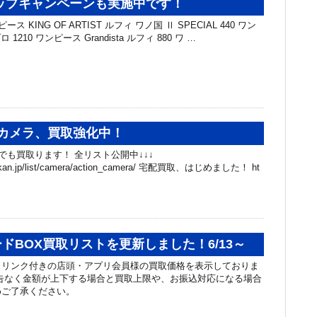
ップキャンペーンも実施中です！
ス KING OF ARTIST ルフィ ワノ国 Ⅱ SPECIAL 440 ワン
ゾロ 1210 ワンピース Grandista ルフィ 880 ワ …
カメラ、買取強化中！
でも買取ります！ 全リスト公開中↓↓↓
chibakan.jp/list/camera/action_camera/ 宅配買取、はじめました！ ht
ドBOX買取リストを更新しました！6/13～
ュリンク付きの店頭・アプリ会員様の買取価格を表示しておりま
告なく金額が上下する場合と買取上限や、お振込対応になる場合
めご了承ください。